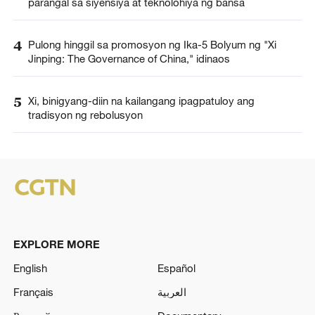
parangal sa siyensiya at teknolohiya ng bansa
4
Pulong hinggil sa promosyon ng Ika-5 Bolyum ng "Xi
Jinping: The Governance of China," idinaos
5
Xi, binigyang-diin na kailangang ipagpatuloy ang
tradisyon ng rebolusyon
EXPLORE MORE
English
Español
Français
العربية