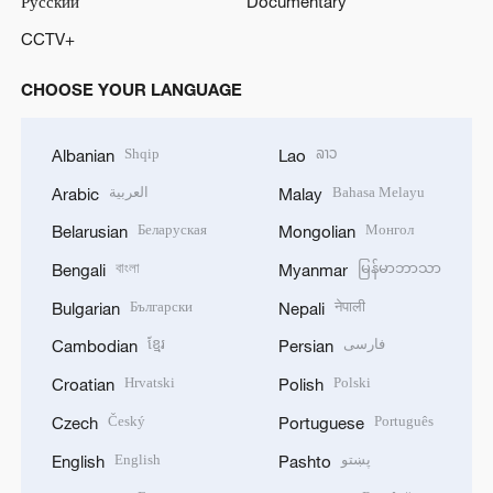
Русский
Documentary
CCTV+
CHOOSE YOUR LANGUAGE
Shqip
ລາວ
Albanian
Lao
العربية
Bahasa Melayu
Arabic
Malay
Беларуская
Монгол
Belarusian
Mongolian
বাংলা
မြန်မာဘာသာ
Bengali
Myanmar
Български
नेपाली
Bulgarian
Nepali
ខ្មែរ
فارسی
Cambodian
Persian
Hrvatski
Polski
Croatian
Polish
Český
Português
Czech
Portuguese
English
پښتو
English
Pashto