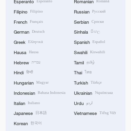
Esperanto
Română
Esperanto
Romanian
Filipino
Русский
Filipino
Russian
Français
Српски
French
Serbian
Deutsch
සිංහල
German
Sinhala
Ελληνικά
Español
Greek
Spanish
Hausa
Kiswahili
Hausa
Swahili
עברית
தமிழ்
Hebrew
Tamil
हिन्दी
ไทย
Hindi
Thai
Magyar
Türkçe
Hungarian
Turkish
Bahasa Indonesia
Українська
Indonesian
Ukrainian
Italiano
اردو
Italian
Urdu
日本語
Tiếng Việt
Japanese
Vietnamese
한국어
Korean