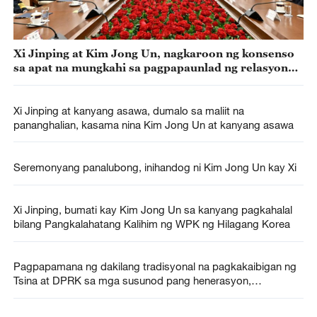
Xi Jinping at Kim Jong Un, nagkaroon ng konsenso
sa apat na mungkahi sa pagpapaunlad ng relasyong
Sino-DPRK
Xi Jinping at kanyang asawa, dumalo sa maliit na
pananghalian, kasama nina Kim Jong Un at kanyang asawa
Seremonyang panalubong, inihandog ni Kim Jong Un kay Xi
Xi Jinping, bumati kay Kim Jong Un sa kanyang pagkahalal
bilang Pangkalahatang Kalihim ng WPK ng Hilagang Korea
Pagpapamana ng dakilang tradisyonal na pagkakaibigan ng
Tsina at DPRK sa mga susunod pang henerasyon,
ipinangako nina Xi at Kim