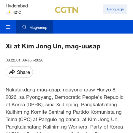
Hyderabad
Language
42°C
Mumbai
31°C
Maghanap
Xi at Kim Jong Un, mag-uusap
08:22:01,08-Jun-2026
Share
Nakatakdang mag-usap, ngayong araw Hunyo 8,
2026, sa Pyongyang, Democratic People's Republic
of Korea (DPRK), sina Xi Jinping, Pangkalahatang
Kalihim ng Komite Sentral ng Partido Komunista ng
Tsina (CPC) at Pangulo ng bansa, at Kim Jong Un,
Pangkalahatang Kalihim ng Workers' Party of Korea