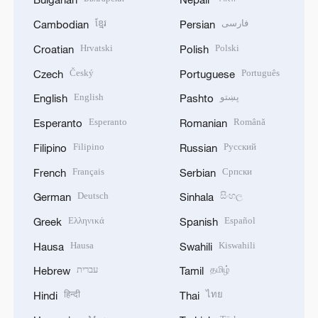
ខ្មែរ
فارسی
Cambodian
Persian
Hrvatski
Polski
Croatian
Polish
Český
Português
Czech
Portuguese
English
پښتو
English
Pashto
Esperanto
Română
Esperanto
Romanian
Filipino
Русский
Filipino
Russian
Français
Српски
French
Serbian
Deutsch
සිංහල
German
Sinhala
Ελληνικά
Español
Greek
Spanish
Hausa
Kiswahili
Hausa
Swahili
עברית
தமிழ்
Hebrew
Tamil
हिन्दी
ไทย
Hindi
Thai