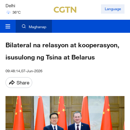
Delhi
Language
36°C
Hyderabad
42°C
Maghanap
Bilateral na relasyon at kooperasyon,
isusulong ng Tsina at Belarus
09:48:14,07-Jun-2026
Share