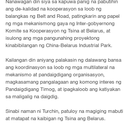
Nanawagan din siya sa kapuwa panig na pabutihin
ang de-kalidad na kooperasyon sa loob ng
balangkas ng Belt and Road, patingkarin ang papel
ng mga mekanismong gaya ng Inter-gobyernong
Komite sa Kooperasyon ng Tsina at Belarus, at
isulong ang mga pangunahing proyektong
kinabibilangan ng China-Belarus Industrial Park.
Kailangan din aniyang palakasin ng dalawang bansa
ang koordinasyon sa loob ng mga multilateral na
mekanismo at pandaigdigang organisasyon,
magkasamang pangalagaan ang komong interes ng
Pandaigdigang Timog, at ipagkaloob ang katiyakan
sa maligalig na daigdig.
Sinabi naman ni Turchin, patuloy na magiging mabuti
at matapat na kaibigan ng Tsina ang Belarus.