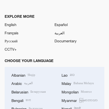
EXPLORE MORE
English
Español
Français
العربية
Русский
Documentary
CCTV+
CHOOSE YOUR LANGUAGE
Shqip
ລາວ
Albanian
Lao
العربية
Bahasa Melayu
Arabic
Malay
Беларуская
Монгол
Belarusian
Mongolian
বাংলা
မြန်မာဘာသာ
Bengali
Myanmar
Български
नेपाली
Bulgarian
Nepali