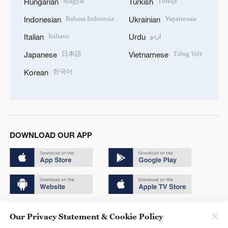
Magyar
Türkçe
Hungarian
Turkish
Bahasa Indonesia
Українська
Indonesian
Ukrainian
Italiano
اردو
Italian
Urdu
日本語
Tiếng Việt
Japanese
Vietnamese
한국어
Korean
DOWNLOAD OUR APP
Copyright © 2024 CGTN.
Our Privacy Statement & Cookie Policy
京ICP备20000184号