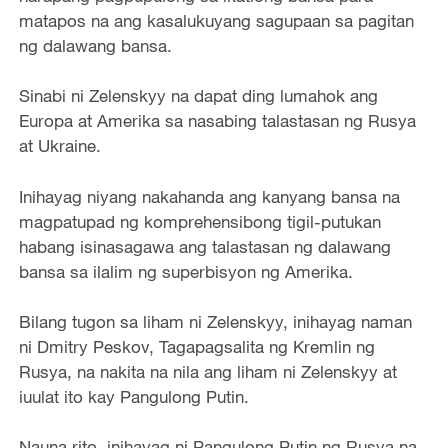
matapos na ang kasalukuyang sagupaan sa pagitan
ng dalawang bansa.
Sinabi ni Zelenskyy na dapat ding lumahok ang
Europa at Amerika sa nasabing talastasan ng Rusya
at Ukraine.
Inihayag niyang nakahanda ang kanyang bansa na
magpatupad ng komprehensibong tigil-putukan
habang isinasagawa ang talastasan ng dalawang
bansa sa ilalim ng superbisyon ng Amerika.
Bilang tugon sa liham ni Zelenskyy, inihayag naman
ni Dmitry Peskov, Tagapagsalita ng Kremlin ng
Rusya, na nakita na nila ang liham ni Zelenskyy at
iuulat ito kay Pangulong Putin.
Nauna rito, inihayag ni Pangulong Putin ng Rusya na