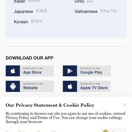
Italiano
اردو
Italian
Urdu
日本語
Tiếng Việt
Japanese
Vietnamese
한국어
Korean
DOWNLOAD OUR APP
Copyright © 2024 CGTN.
Our Privacy Statement & Cookie Policy
京ICP备20000184号
By continuing to browse our site you agree to our use of cookies, revised
Privacy Policy and Terms of Use. You can change your cookie settings
京公网安备 11010502050052号
through your browser.
Disinformation report hotline: 010-85061466