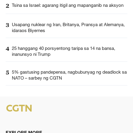
2
Tsina sa Israel: agarang itigil ang mapanganib na aksyon
3
Usapang nuklear ng Iran, Britanya, Pransya at Alemanya,
idaraos Biyernes
4
25 hanggang 40 porsyentong taripa sa 14 na bansa,
inanunsyo ni Trump
5
5% gastusing pandepensa, nagbubunyag ng deadlock sa
NATO – sarbey ng CGTN
EXPLORE MORE