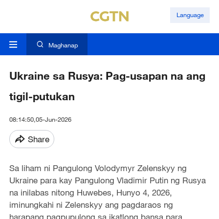
Language
Maghanap
Ukraine sa Rusya: Pag-usapan na ang
tigil-putukan
08:14:50,05-Jun-2026
Share
Sa liham ni Pangulong Volodymyr Zelenskyy ng
Ukraine para kay Pangulong Vladimir Putin ng Rusya
na inilabas nitong Huwebes, Hunyo 4, 2026,
iminungkahi ni Zelenskyy ang pagdaraos ng
harapang pagpupulong sa ikatlong bansa para