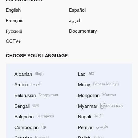
English
Español
Français
العربية
Русский
Documentary
CCTV+
CHOOSE YOUR LANGUAGE
Shqip
ລາວ
Albanian
Lao
العربية
Bahasa Melayu
Arabic
Malay
Беларуская
Монгол
Belarusian
Mongolian
বাংলা
မြန်မာဘာသာ
Bengali
Myanmar
Български
नेपाली
Bulgarian
Nepali
ខ្មែរ
فارسی
Cambodian
Persian
Hrvatski
Polski
Croatian
Polish