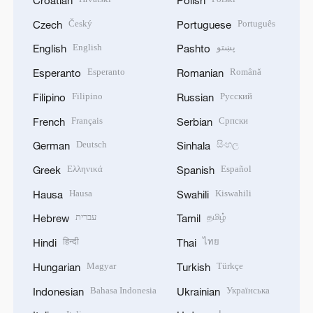
Český
Português
Czech
Portuguese
English
پښتو
English
Pashto
Esperanto
Română
Esperanto
Romanian
Filipino
Русский
Filipino
Russian
Français
Српски
French
Serbian
Deutsch
සිංහල
German
Sinhala
Ελληνικά
Español
Greek
Spanish
Hausa
Kiswahili
Hausa
Swahili
עברית
தமிழ்
Hebrew
Tamil
हिन्दी
ไทย
Hindi
Thai
Magyar
Türkçe
Hungarian
Turkish
Bahasa Indonesia
Українська
Indonesian
Ukrainian