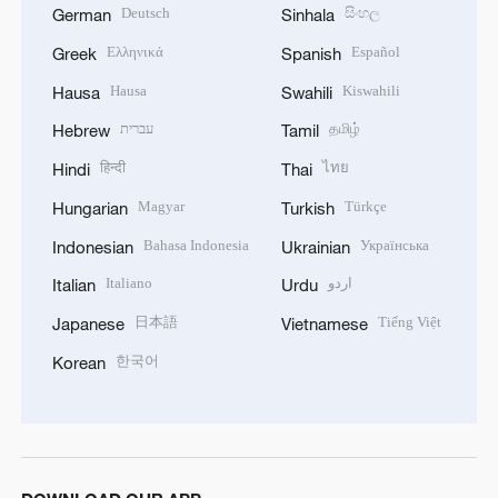
Deutsch
සිංහල
German
Sinhala
Ελληνικά
Español
Greek
Spanish
Hausa
Kiswahili
Hausa
Swahili
עברית
தமிழ்
Hebrew
Tamil
हिन्दी
ไทย
Hindi
Thai
Magyar
Türkçe
Hungarian
Turkish
Bahasa Indonesia
Українська
Indonesian
Ukrainian
Italiano
اردو
Italian
Urdu
日本語
Tiếng Việt
Japanese
Vietnamese
한국어
Korean