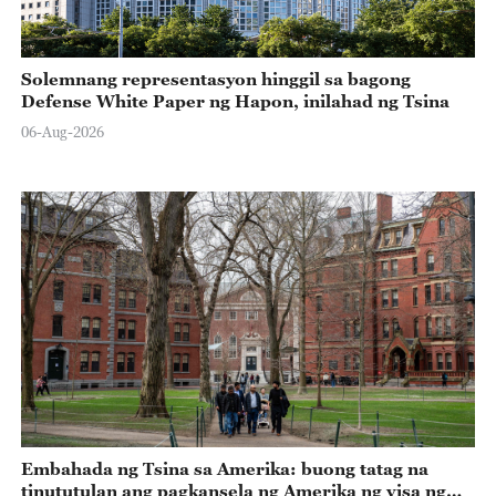
Solemnang representasyon hinggil sa bagong
Defense White Paper ng Hapon, inilahad ng Tsina
06-Aug-2026
Embahada ng Tsina sa Amerika: buong tatag na
tinututulan ang pagkansela ng Amerika ng visa ng