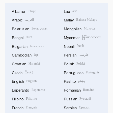
Shqip
ລາວ
Albanian
Lao
العربية
Bahasa Melayu
Arabic
Malay
Беларуская
Монгол
Belarusian
Mongolian
বাংলা
မြန်မာဘာသာ
Bengali
Myanmar
Български
नेपाली
Bulgarian
Nepali
ខ្មែរ
فارسی
Cambodian
Persian
Hrvatski
Polski
Croatian
Polish
Český
Português
Czech
Portuguese
English
پښتو
English
Pashto
Esperanto
Română
Esperanto
Romanian
Filipino
Русский
Filipino
Russian
Français
Српски
French
Serbian