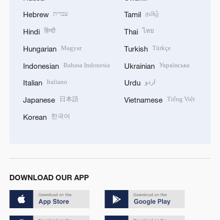
עברית
தமிழ்
Hebrew
Tamil
हिन्दी
ไทย
Hindi
Thai
Magyar
Türkçe
Hungarian
Turkish
Bahasa Indonesia
Українська
Indonesian
Ukrainian
Italiano
اردو
Italian
Urdu
日本語
Tiếng Việt
Japanese
Vietnamese
한국어
Korean
DOWNLOAD OUR APP