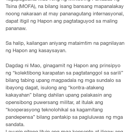
Tsina (MOFA), na bilang isang bansang mapanalakay
noong nakaraan at may pananagutang internasyonal,
dapat itigil ng Hapon ang pagtataguyod sa maling
pananaw.
Sa halip, kailangan aniyang mataimtim na pagnilayan
ng Hapon ang kasaysayan.
Dagdag ni Mao, ginagamit ng Hapon ang prinsipyo
ng “kolektibong karapatan sa pagtatanggol sa sarili”
bilang tabing upang magpadala ng mga sundalo sa
ibayong dagat, isulong ang “kontra-atakeng
kakayahan” bilang dahilan upang palakasin ang
opensibong puwersang militar, at itulak ang
“kooperasyong teknolohikal sa kagamitang
pandepensa” bilang pantakip sa pagluluwas ng mga
sandata.
Layunin nitong lituin ang mga konsepto at iligaw ang