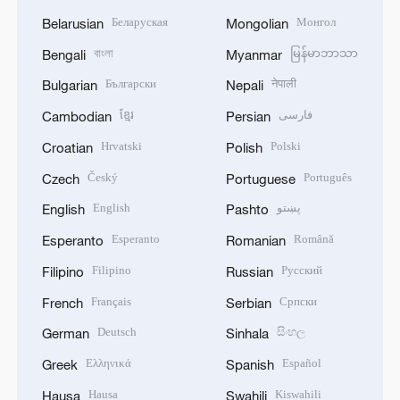
Беларуская
Монгол
Belarusian
Mongolian
বাংলা
မြန်မာဘာသာ
Bengali
Myanmar
Български
नेपाली
Bulgarian
Nepali
ខ្មែរ
فارسی
Cambodian
Persian
Hrvatski
Polski
Croatian
Polish
Český
Português
Czech
Portuguese
English
پښتو
English
Pashto
Esperanto
Română
Esperanto
Romanian
Filipino
Русский
Filipino
Russian
Français
Српски
French
Serbian
Deutsch
සිංහල
German
Sinhala
Ελληνικά
Español
Greek
Spanish
Hausa
Kiswahili
Hausa
Swahili