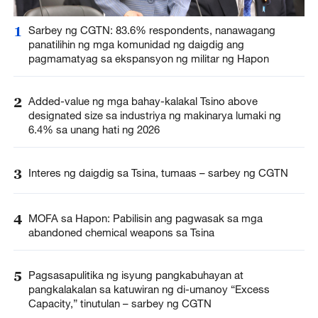
1
Sarbey ng CGTN: 83.6% respondents, nanawagang
panatilihin ng mga komunidad ng daigdig ang
pagmamatyag sa ekspansyon ng militar ng Hapon
2
Added-value ng mga bahay-kalakal Tsino above
designated size sa industriya ng makinarya lumaki ng
6.4% sa unang hati ng 2026
3
Interes ng daigdig sa Tsina, tumaas – sarbey ng CGTN
4
MOFA sa Hapon: Pabilisin ang pagwasak sa mga
abandoned chemical weapons sa Tsina
5
Pagsasapulitika ng isyung pangkabuhayan at
pangkalakalan sa katuwiran ng di-umanoy “Excess
Capacity,” tinutulan – sarbey ng CGTN