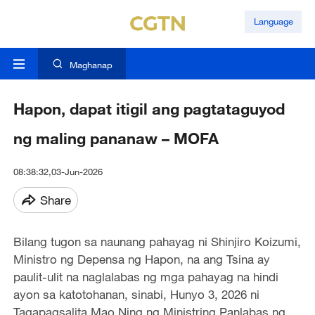
Language
Maghanap
Hapon, dapat itigil ang pagtataguyod
ng maling pananaw – MOFA
08:38:32,03-Jun-2026
Share
Bilang tugon sa naunang pahayag ni Shinjiro Koizumi,
Ministro ng Depensa ng Hapon, na ang Tsina ay
paulit-ulit na naglalabas ng mga pahayag na hindi
ayon sa katotohanan, sinabi, Hunyo 3, 2026 ni
Tagapagsalita Mao Ning ng Ministring Panlabas ng