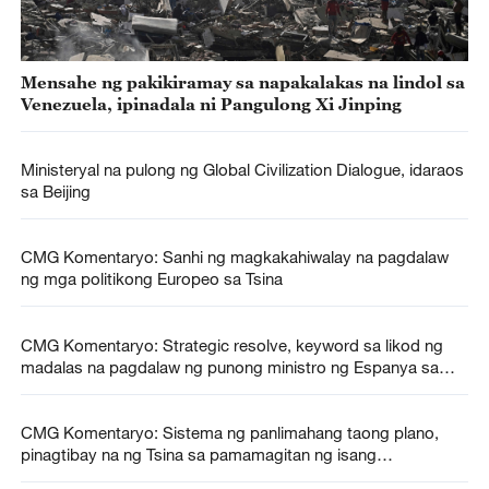
Mensahe ng pakikiramay sa napakalakas na lindol sa
Venezuela, ipinadala ni Pangulong Xi Jinping
Ministeryal na pulong ng Global Civilization Dialogue, idaraos
sa Beijing
CMG Komentaryo: Sanhi ng magkakahiwalay na pagdalaw
ng mga politikong Europeo sa Tsina
CMG Komentaryo: Strategic resolve, keyword sa likod ng
madalas na pagdalaw ng punong ministro ng Espanya sa
Tsina
CMG Komentaryo: Sistema ng panlimahang taong plano,
pinagtibay na ng Tsina sa pamamagitan ng isang
makasaysayang batas