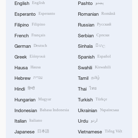
English
پښتو
English
Pashto
Esperanto
Română
Esperanto
Romanian
Filipino
Русский
Filipino
Russian
Français
Српски
French
Serbian
Deutsch
සිංහල
German
Sinhala
Ελληνικά
Español
Greek
Spanish
Hausa
Kiswahili
Hausa
Swahili
עברית
தமிழ்
Hebrew
Tamil
हिन्दी
ไทย
Hindi
Thai
Magyar
Türkçe
Hungarian
Turkish
Bahasa Indonesia
Українська
Indonesian
Ukrainian
Italiano
اردو
Italian
Urdu
日本語
Tiếng Việt
Japanese
Vietnamese