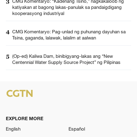
3
CMG Komentaryo: “Kadenang Tsino,” nagkakaloob ng
katiyakan at bagong lakas-panulak sa pandaigdigang
kooperasyong industriyal
4
CMG Komentaryo: Pag-unlad ng puhunang dayuhan sa
Tsina, gaganda, lalawak, lalalim at aalwan
5
(Op-ed) Kaliwa Dam, binibigyang-lakas ang “New
Centennial Water Supply Source Project” ng Pilipinas
EXPLORE MORE
English
Español