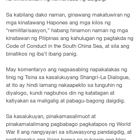
Sa kabilang dako naman, ginawang makatuwiran ng
mga kinatawang Hapones ang mga kilos ng
“remilitarisasyon,” habang hinamon naman ng mga
kinatawan ng Pilipinas ang kahulugan ng pagtakda ng
Code of Conduct in the South China Sea, at sila ang
binatikos ng iba’t ibang panig.
May komentaryo ang nagsasabing napakalakas ng
tinig ng Tsina sa kasalukuyang Shangri-La Dialogue,
at ito ay hindi lamang nakaapekto sa tunguhin ng
diyalogo, kundi nagbuhos din ng katatagan at
katiyakan sa maligalig at pabagu-bagong daigdig.
Sa kasalukuyan, pinakamasalimuot at
pinakamalalimang pagbabago pagkatapos ng World
War II ang nangyayari sa situwasyong pandaigdig, at
nagtatangka ang iilang bansa na pukawin ang bloc