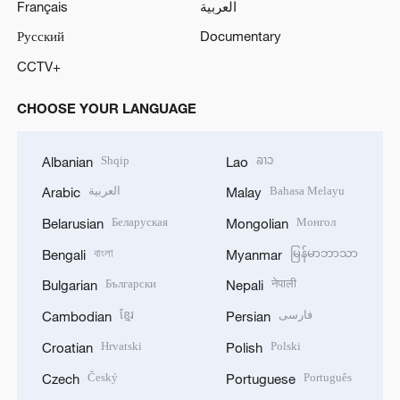
Français
العربية
Русский
Documentary
CCTV+
CHOOSE YOUR LANGUAGE
Shqip
ລາວ
Albanian
Lao
العربية
Bahasa Melayu
Arabic
Malay
Беларуская
Монгол
Belarusian
Mongolian
বাংলা
မြန်မာဘာသာ
Bengali
Myanmar
Български
नेपाली
Bulgarian
Nepali
ខ្មែរ
فارسی
Cambodian
Persian
Hrvatski
Polski
Croatian
Polish
Český
Português
Czech
Portuguese