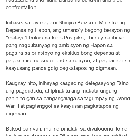
confrontation.
Inihasik sa diyalogo ni Shinjiro Koizumi, Ministro ng
Depensa ng Hapon, ang umano’y bagong bersyon ng
“malaya’t bukas na Indo-Pasipiko,” bagay na ibayo
pang nagbubunyag ng ambisyon ng Hapon sa
pagsira sa prinsipyo ng eksklusibong depensa at
pagbalanse ng seguridad sa rehiyon, at paghamon sa
kaayusang pandaigdig pagkatapos ng digmaan.
Kaugnay nito, inihayag kaagad ng delegasyong Tsino
ang pagdududa, at ipinakita ang makatarungang
paninindigan sa pangangalaga sa tagumpay ng World
War II at pagtanggol sa kaayusan pagkatapos ng
digmaan.
Bukod pa riyan, muling pinalaki sa diyalogong ito ng