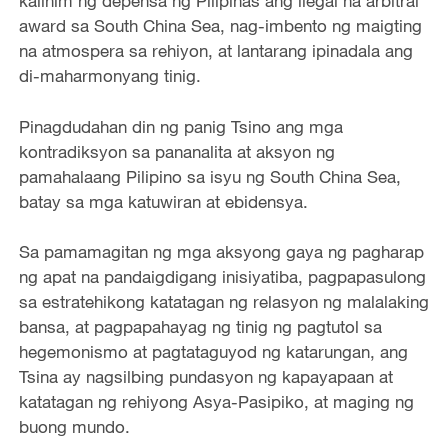
kalihim ng depensa ng Pilipinas ang ilegal na arbitral
award sa South China Sea, nag-imbento ng maigting
na atmospera sa rehiyon, at lantarang ipinadala ang
di-maharmonyang tinig.
Pinagdudahan din ng panig Tsino ang mga
kontradiksyon sa pananalita at aksyon ng
pamahalaang Pilipino sa isyu ng South China Sea,
batay sa mga katuwiran at ebidensya.
Sa pamamagitan ng mga aksyong gaya ng pagharap
ng apat na pandaigdigang inisiyatiba, pagpapasulong
sa estratehikong katatagan ng relasyon ng malalaking
bansa, at pagpapahayag ng tinig ng pagtutol sa
hegemonismo at pagtataguyod ng katarungan, ang
Tsina ay nagsilbing pundasyon ng kapayapaan at
katatagan ng rehiyong Asya-Pasipiko, at maging ng
buong mundo.