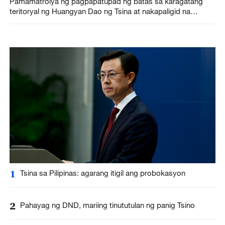
Pamamatrolya ng pagpapatupad ng batas sa karagatang
teritoryal ng Huangyan Dao ng Tsina at nakapaligid na
rehiyon, isinagawa ng CCG
1
Tsina sa Pilipinas: agarang itigil ang probokasyon
2
Pahayag ng DND, mariing tinututulan ng panig Tsino