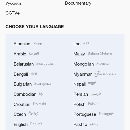
Русский
Documentary
CCTV+
CHOOSE YOUR LANGUAGE
Shqip
ລາວ
Albanian
Lao
العربية
Bahasa Melayu
Arabic
Malay
Беларуская
Монгол
Belarusian
Mongolian
বাংলা
မြန်မာဘာသာ
Bengali
Myanmar
Български
नेपाली
Bulgarian
Nepali
ខ្មែរ
فارسی
Cambodian
Persian
Hrvatski
Polski
Croatian
Polish
Český
Português
Czech
Portuguese
English
پښتو
English
Pashto