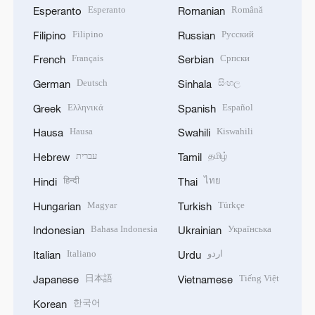
Esperanto
Română
Esperanto
Romanian
Filipino
Русский
Filipino
Russian
Français
Српски
French
Serbian
Deutsch
සිංහල
German
Sinhala
Ελληνικά
Español
Greek
Spanish
Hausa
Kiswahili
Hausa
Swahili
עברית
தமிழ்
Hebrew
Tamil
हिन्दी
ไทย
Hindi
Thai
Magyar
Türkçe
Hungarian
Turkish
Bahasa Indonesia
Українська
Indonesian
Ukrainian
Italiano
اردو
Italian
Urdu
日本語
Tiếng Việt
Japanese
Vietnamese
한국어
Korean