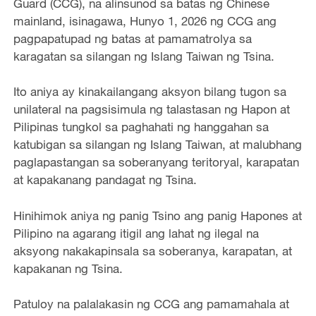
Guard (CCG), na alinsunod sa batas ng Chinese
mainland, isinagawa, Hunyo 1, 2026 ng CCG ang
pagpapatupad ng batas at pamamatrolya sa
karagatan sa silangan ng Islang Taiwan ng Tsina.
Ito aniya ay kinakailangang aksyon bilang tugon sa
unilateral na pagsisimula ng talastasan ng Hapon at
Pilipinas tungkol sa paghahati ng hanggahan sa
katubigan sa silangan ng Islang Taiwan, at malubhang
paglapastangan sa soberanyang teritoryal, karapatan
at kapakanang pandagat ng Tsina.
Hinihimok aniya ng panig Tsino ang panig Hapones at
Pilipino na agarang itigil ang lahat ng ilegal na
aksyong nakakapinsala sa soberanya, karapatan, at
kapakanan ng Tsina.
Patuloy na palalakasin ng CCG ang pamamahala at