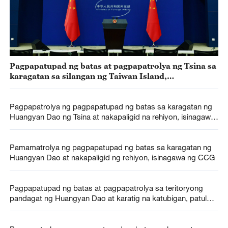
Pagpapatupad ng batas at pagpapatrolya ng Tsina sa
karagatan sa silangan ng Taiwan Island,
makatuwirang hakbangin -- MOFA
Pagpapatrolya ng pagpapatupad ng batas sa karagatan ng
Huangyan Dao ng Tsina at nakapaligid na rehiyon, isinagawa
ng CCG
Pamamatrolya ng pagpapatupad ng batas sa karagatan ng
Huangyan Dao at nakapaligid ng rehiyon, isinagawa ng CCG
Pagpapatupad ng batas at pagpapatrolya sa teritoryong
pandagat ng Huangyan Dao at karatig na katubigan, patuloy
na isasagawa ng CCG