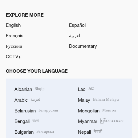
EXPLORE MORE
English
Español
Français
العربية
Русский
Documentary
CCTV+
CHOOSE YOUR LANGUAGE
Shqip
ລາວ
Albanian
Lao
العربية
Bahasa Melayu
Arabic
Malay
Беларуская
Монгол
Belarusian
Mongolian
বাংলা
မြန်မာဘာသာ
Bengali
Myanmar
Български
नेपाली
Bulgarian
Nepali