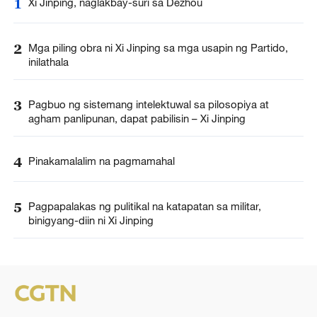
1
Xi Jinping, naglakbay-suri sa Dezhou
2
Mga piling obra ni Xi Jinping sa mga usapin ng Partido,
inilathala
3
Pagbuo ng sistemang intelektuwal sa pilosopiya at
agham panlipunan, dapat pabilisin – Xi Jinping
4
Pinakamalalim na pagmamahal
5
Pagpapalakas ng pulitikal na katapatan sa militar,
binigyang-diin ni Xi Jinping