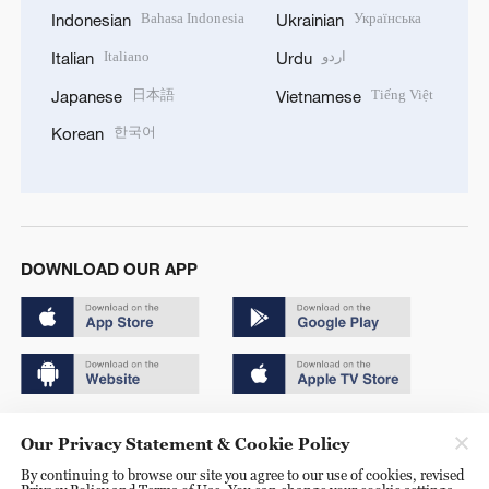
Bahasa Indonesia
Українська
Indonesian
Ukrainian
Italiano
اردو
Italian
Urdu
日本語
Tiếng Việt
Japanese
Vietnamese
한국어
Korean
DOWNLOAD OUR APP
Copyright © 2024 CGTN.
Our Privacy Statement & Cookie Policy
京ICP备20000184号
By continuing to browse our site you agree to our use of cookies, revised