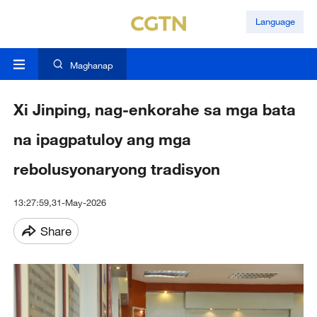
Language
Maghanap
Xi Jinping, nag-enkorahe sa mga bata
na ipagpatuloy ang mga
rebolusyonaryong tradisyon
13:27:59,31-May-2026
Share