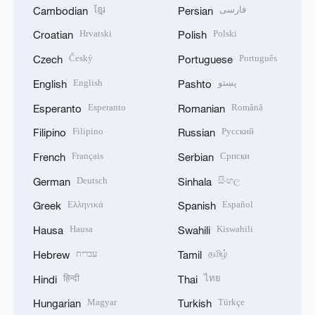
ខ្មែរ
فارسی
Cambodian
Persian
Hrvatski
Polski
Croatian
Polish
Český
Português
Czech
Portuguese
English
پښتو
English
Pashto
Esperanto
Română
Esperanto
Romanian
Filipino
Русский
Filipino
Russian
Français
Српски
French
Serbian
Deutsch
සිංහල
German
Sinhala
Ελληνικά
Español
Greek
Spanish
Hausa
Kiswahili
Hausa
Swahili
עברית
தமிழ்
Hebrew
Tamil
हिन्दी
ไทย
Hindi
Thai
Magyar
Türkçe
Hungarian
Turkish