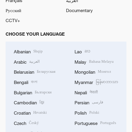
Français
العربية
Русский
Documentary
CCTV+
CHOOSE YOUR LANGUAGE
Shqip
ລາວ
Albanian
Lao
العربية
Bahasa Melayu
Arabic
Malay
Беларуская
Монгол
Belarusian
Mongolian
বাংলা
မြန်မာဘာသာ
Bengali
Myanmar
Български
नेपाली
Bulgarian
Nepali
ខ្មែរ
فارسی
Cambodian
Persian
Hrvatski
Polski
Croatian
Polish
Český
Português
Czech
Portuguese