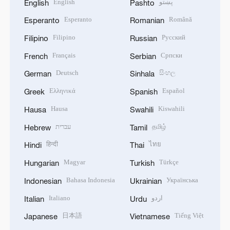
English
پښتو
English
Pashto
Esperanto
Română
Esperanto
Romanian
Filipino
Русский
Filipino
Russian
Français
Српски
French
Serbian
Deutsch
සිංහල
German
Sinhala
Ελληνικά
Español
Greek
Spanish
Hausa
Kiswahili
Hausa
Swahili
עברית
தமிழ்
Hebrew
Tamil
हिन्दी
ไทย
Hindi
Thai
Magyar
Türkçe
Hungarian
Turkish
Bahasa Indonesia
Українська
Indonesian
Ukrainian
Italiano
اردو
Italian
Urdu
日本語
Tiếng Việt
Japanese
Vietnamese