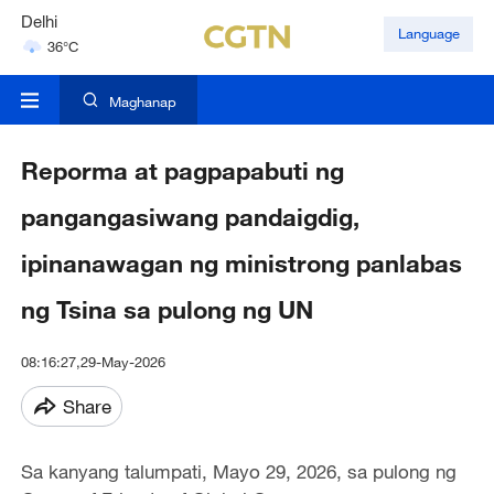
Delhi
Language
36°C
Hyderabad
42°C
Maghanap
Reporma at pagpapabuti ng
pangangasiwang pandaigdig,
ipinanawagan ng ministrong panlabas
ng Tsina sa pulong ng UN
08:16:27,29-May-2026
Share
Sa kanyang talumpati, Mayo 29, 2026, sa pulong ng