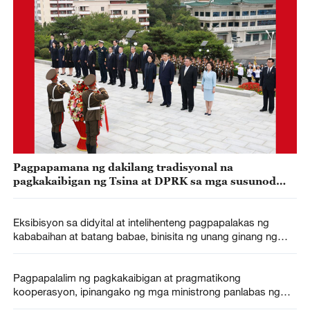
Pagpapamana ng dakilang tradisyonal na
pagkakaibigan ng Tsina at DPRK sa mga susunod
pang henerasyon, ipinangako nina Xi at Kim
Eksibisyon sa didyital at intelihenteng pagpapalakas ng
kababaihan at batang babae, binisita ng unang ginang ng
Tsina
Pagpapalalim ng pagkakaibigan at pragmatikong
kooperasyon, ipinangako ng mga ministrong panlabas ng
Tsina at Bangladesh