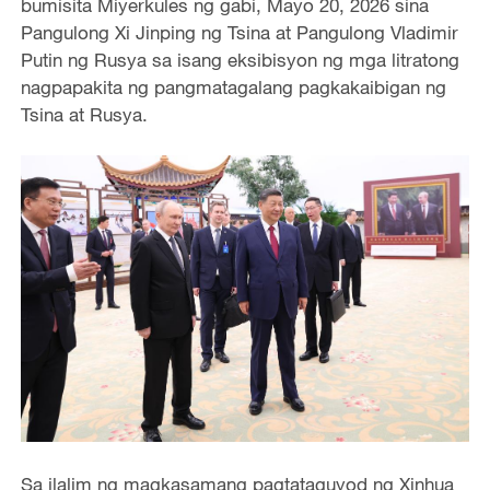
bumisita Miyerkules ng gabi, Mayo 20, 2026 sina
Pangulong Xi Jinping ng Tsina at Pangulong Vladimir
Putin ng Rusya sa isang eksibisyon ng mga litratong
nagpapakita ng pangmatagalang pagkakaibigan ng
Tsina at Rusya.
Sa ilalim ng magkasamang pagtataguyod ng Xinhua