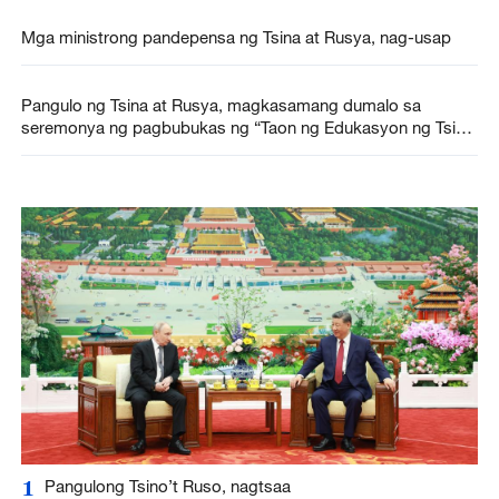
Mga ministrong pandepensa ng Tsina at Rusya, nag-usap
Pangulo ng Tsina at Rusya, magkasamang dumalo sa
seremonya ng pagbubukas ng “Taon ng Edukasyon ng Tsina
at Rusya (2026-2027)”
1
Pangulong Tsino’t Ruso, nagtsaa