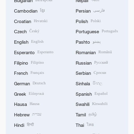
Bulgarian
Nepali
ខ្មែរ
فارسی
Cambodian
Persian
Hrvatski
Polski
Croatian
Polish
Český
Português
Czech
Portuguese
English
پښتو
English
Pashto
Esperanto
Română
Esperanto
Romanian
Filipino
Русский
Filipino
Russian
Français
Српски
French
Serbian
Deutsch
සිංහල
German
Sinhala
Ελληνικά
Español
Greek
Spanish
Hausa
Kiswahili
Hausa
Swahili
עברית
தமிழ்
Hebrew
Tamil
हिन्दी
ไทย
Hindi
Thai