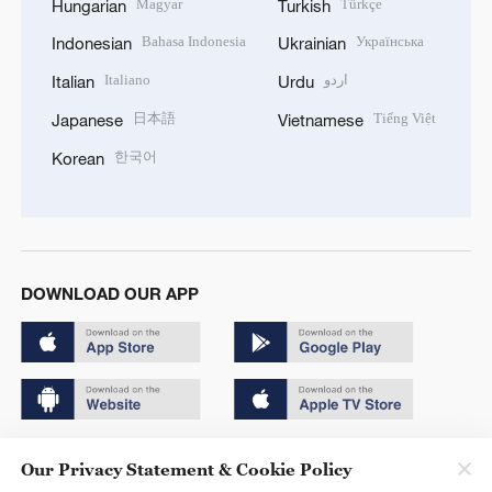
Magyar
Türkçe
Hungarian
Turkish
Bahasa Indonesia
Українська
Indonesian
Ukrainian
Italiano
اردو
Italian
Urdu
日本語
Tiếng Việt
Japanese
Vietnamese
한국어
Korean
DOWNLOAD OUR APP
Copyright © 2024 CGTN.
Our Privacy Statement & Cookie Policy
京ICP备20000184号