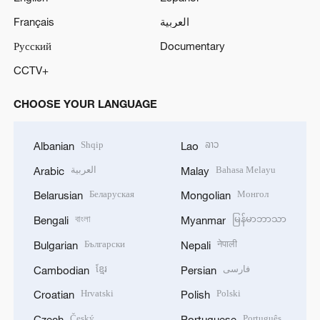
Français
العربية
Русский
Documentary
CCTV+
CHOOSE YOUR LANGUAGE
Shqip
ລາວ
Albanian
Lao
العربية
Bahasa Melayu
Arabic
Malay
Беларуская
Монгол
Belarusian
Mongolian
বাংলা
မြန်မာဘာသာ
Bengali
Myanmar
Български
नेपाली
Bulgarian
Nepali
ខ្មែរ
فارسی
Cambodian
Persian
Hrvatski
Polski
Croatian
Polish
Český
Português
Czech
Portuguese