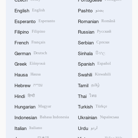
English
پښتو
English
Pashto
Esperanto
Română
Esperanto
Romanian
Filipino
Русский
Filipino
Russian
Français
Српски
French
Serbian
Deutsch
සිංහල
German
Sinhala
Ελληνικά
Español
Greek
Spanish
Hausa
Kiswahili
Hausa
Swahili
עברית
தமிழ்
Hebrew
Tamil
हिन्दी
ไทย
Hindi
Thai
Magyar
Türkçe
Hungarian
Turkish
Bahasa Indonesia
Українська
Indonesian
Ukrainian
Italiano
اردو
Italian
Urdu