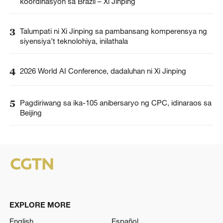
koordinasyon sa Brazil – Xi Jinping
3
Talumpati ni Xi Jinping sa pambansang komperensya ng
siyensiya’t teknolohiya, inilathala
4
2026 World AI Conference, dadaluhan ni Xi Jinping
5
Pagdiriwang sa ika-105 anibersaryo ng CPC, idinaraos sa
Beijing
EXPLORE MORE
English
Español