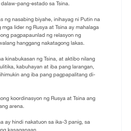
 dalaw-pang-estado sa Tsina.
 ng nasabing biyahe, inihayag ni Putin na
 mga lider ng Rusya at Tsina ay mahalaga
bong pagpapaunlad ng relasyon ng
walang hanggang nakatagong lakas.
 kinabukasan ng Tsina, at aktibo nilang
litika, kabuhayan at iba pang larangan,
hihimukin ang iba pang pagpapalitang di-
kong koordinasyon ng Rusya at Tsina ang
ang arena.
 ay hindi nakatuon sa ika-3 panig, sa
ong kasaganaan.