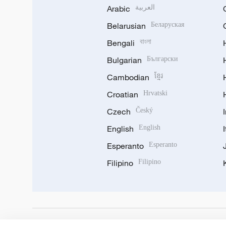
Arabic
العربية
Belarusian
Беларуская
Bengali
বাংলা
Bulgarian
Български
Cambodian
ខ្មែរ
Croatian
Hrvatski
Czech
Český
English
English
Esperanto
Esperanto
Filipino
Filipino