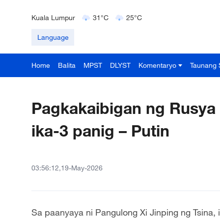
Mumbai
31°C
27°C
Kuala Lumpur
31°C
25°C
Singapore
30°C
25°C
Language
Home
Balita
MPST
DLYST
Komentaryo
Taunang 
Pagkakaibigan ng Rusya a
ika-3 panig – Putin
03:56:12,19-May-2026
Sa paanyaya ni Pangulong Xi Jinping ng Tsina