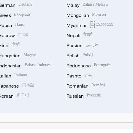
German
Deutsch
Malay
Bahasa Melayu
Greek
Ελληνικά
Mongolian
Монгол
Hausa
Hausa
Myanmar
မြန်မာဘာသာ
Hebrew
עברית
Nepali
नेपाली
Hindi
हिन्दी
Persian
فارسی
Hungarian
Magyar
Polish
Polski
Indonesian
Bahasa Indonesia
Portuguese
Português
Italian
Italiano
Pashto
پښتو
Japanese
日本語
Romanian
Română
Korean
한국어
Russian
Русский