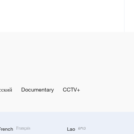
сский
Documentary
CCTV+
French
Français
Lao
ລາວ