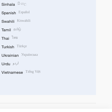
Sinhala
සිංහල
Spanish
Español
Swahili
Kiswahili
Tamil
தமிழ்
Thai
ไทย
Turkish
Türkçe
Ukrainian
Українська
Urdu
اردو
Vietnamese
Tiếng Việt