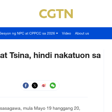
Sesyon ng NPC at CPPCC sa 2026
Video
About us
t Tsina, hindi nakatuon sa
, isasagawa, mula Mayo 19 hanggang 20,