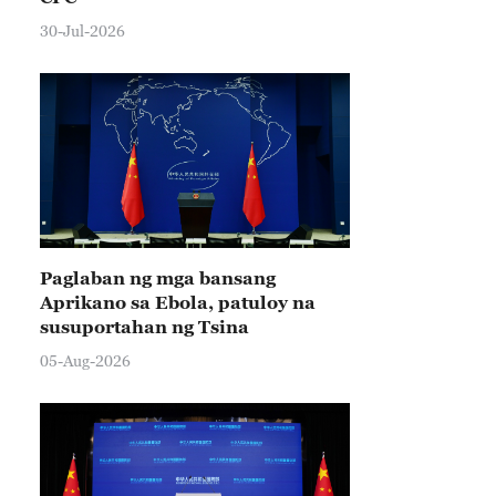
30-Jul-2026
Paglaban ng mga bansang
Aprikano sa Ebola, patuloy na
susuportahan ng Tsina
05-Aug-2026