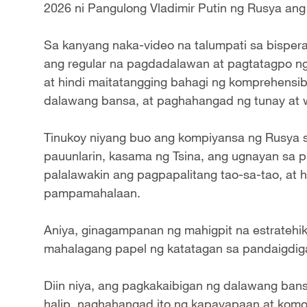
2026 ni Pangulong Vladimir Putin ng Rusya ang
Sa kanyang naka-video na talumpati sa bisperas
ang regular na pagdadalawan at pagtatagpo ng
at hindi maitatangging bahagi ng komprehensi
dalawang bansa, at paghahangad ng tunay at 
Tinukoy niyang buo ang kompiyansa ng Rusya sa
pauunlarin, kasama ng Tsina, ang ugnayan sa pu
palalawakin ang pagpapalitang tao-sa-tao, at 
pampamahalaan.
Aniya, ginagampanan ng mahigpit na estratehi
mahalagang papel ng katatagan sa pandaigdig
Diin niya, ang pagkakaibigan ng dalawang bansa
halip, naghahangad ito ng kapayapaan at kom