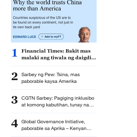
1
Financial Times: Bakit mas
malaki ang tiwala ng daigdig
sa Tsina kaysa sa Amerika?
2
Sarbey ng Pew: Tsina, mas
paborable kaysa Amerika
3
CGTN Sarbey: Pagiging inklusibo
at komong kabutihan, tunay na
dibidendo ng AI
4
Global Governance Initiative,
paborable sa Aprika – Kenyan
media