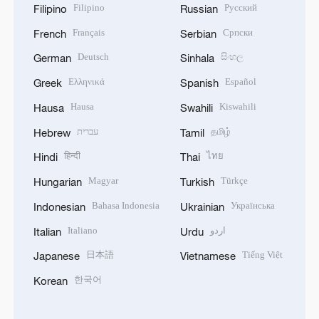
Filipino
Русский
Filipino
Russian
Français
Српски
French
Serbian
Deutsch
සිංහල
German
Sinhala
Ελληνικά
Español
Greek
Spanish
Hausa
Kiswahili
Hausa
Swahili
עברית
தமிழ்
Hebrew
Tamil
हिन्दी
ไทย
Hindi
Thai
Magyar
Türkçe
Hungarian
Turkish
Bahasa Indonesia
Українська
Indonesian
Ukrainian
Italiano
اردو
Italian
Urdu
日本語
Tiếng Việt
Japanese
Vietnamese
한국어
Korean