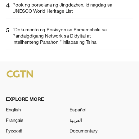
4
Pook ng porselana ng Jingdezhen, idinagdag sa
UNESCO World Heritage List
5
“Dokumento ng Posisyon sa Pamamahala sa
Pandaigdigang Network sa Didyital at
Intelihenteng Panahon,” inilabas ng Tsina
EXPLORE MORE
English
Español
Français
العربية
Русский
Documentary