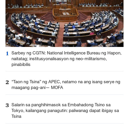
1
Sarbey ng CGTN: National Intelligence Bureau ng Hapon,
naitatag; institusyonalisasyon ng neo-militarismo,
pinabibilis
2
“Taon ng Tsina” ng APEC, natamo na ang isang serye ng
maagang pag-ani— MOFA
3
Salarin sa panghihimasok sa Embahadong Tsino sa
Tokyo, kailangang panagutin: paliwanag dapat ibigay sa
Tsina