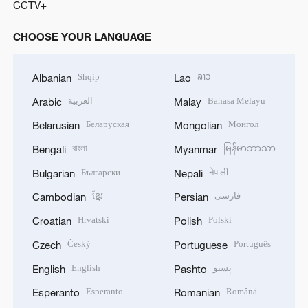
CCTV+
CHOOSE YOUR LANGUAGE
Shqip
ລາວ
Albanian
Lao
العربية
Bahasa Melayu
Arabic
Malay
Беларуская
Монгол
Belarusian
Mongolian
বাংলা
မြန်မာဘာသာ
Bengali
Myanmar
Български
नेपाली
Bulgarian
Nepali
ខ្មែរ
فارسی
Cambodian
Persian
Hrvatski
Polski
Croatian
Polish
Český
Português
Czech
Portuguese
English
پښتو
English
Pashto
Esperanto
Română
Esperanto
Romanian