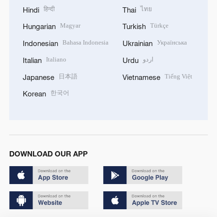
हिन्दी
ไทย
Hindi
Thai
Magyar
Türkçe
Hungarian
Turkish
Bahasa Indonesia
Українська
Indonesian
Ukrainian
Italiano
اردو
Italian
Urdu
日本語
Tiếng Việt
Japanese
Vietnamese
한국어
Korean
DOWNLOAD OUR APP