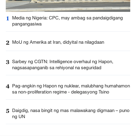
1
Media ng Nigeria: CPC, may ambag sa pandaigdigang
pangangasiwa
2
MoU ng Amerika at Iran, didyital na nilagdaan
3
Sarbey ng CGTN: Intelligence overhaul ng Hapon,
nagsasapanganib sa rehiyonal na seguridad
4
Pag-angkin ng Hapon ng nuklear, malubhang humahamon
sa non-proliferation regime - delegasyong Tsino
5
Daigdig, nasa bingit ng mas malawakang digmaan – puno
ng UN