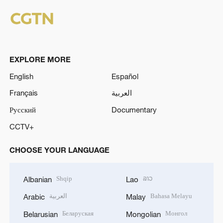
EXPLORE MORE
English
Español
Français
العربية
Русский
Documentary
CCTV+
CHOOSE YOUR LANGUAGE
Shqip
ລາວ
Albanian
Lao
العربية
Bahasa Melayu
Arabic
Malay
Беларуская
Монгол
Belarusian
Mongolian