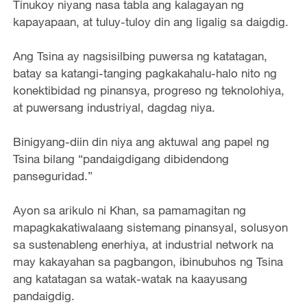
Tinukoy niyang nasa tabla ang kalagayan ng
kapayapaan, at tuluy-tuloy din ang ligalig sa daigdig.
Ang Tsina ay nagsisilbing puwersa ng katatagan,
batay sa katangi-tanging pagkakahalu-halo nito ng
konektibidad ng pinansya, progreso ng teknolohiya,
at puwersang industriyal, dagdag niya.
Binigyang-diin din niya ang aktuwal ang papel ng
Tsina bilang “pandaigdigang dibidendong
panseguridad.”
Ayon sa arikulo ni Khan, sa pamamagitan ng
mapagkakatiwalaang sistemang pinansyal, solusyon
sa sustenableng enerhiya, at industrial network na
may kakayahan sa pagbangon, ibinubuhos ng Tsina
ang katatagan sa watak-watak na kaayusang
pandaigdig.