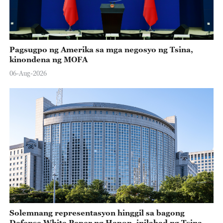
Pagsugpo ng Amerika sa mga negosyo ng Tsina,
kinondena ng MOFA
06-Aug-2026
Solemnang representasyon hinggil sa bagong
Defense White Paper ng Hapon, inilahad ng Tsina