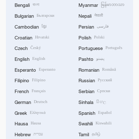
বাংলা
မြန်မာဘာသာ
Bengali
Myanmar
Български
नेपाली
Bulgarian
Nepali
ខ្មែរ
فارسی
Cambodian
Persian
Hrvatski
Polski
Croatian
Polish
Český
Português
Czech
Portuguese
English
پښتو
English
Pashto
Esperanto
Română
Esperanto
Romanian
Filipino
Русский
Filipino
Russian
Français
Српски
French
Serbian
Deutsch
සිංහල
German
Sinhala
Ελληνικά
Español
Greek
Spanish
Hausa
Kiswahili
Hausa
Swahili
עברית
தமிழ்
Hebrew
Tamil