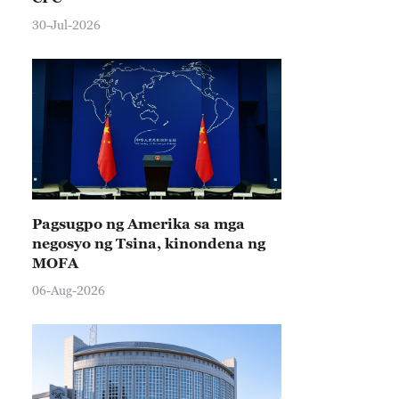
30-Jul-2026
Pagsugpo ng Amerika sa mga
negosyo ng Tsina, kinondena ng
MOFA
06-Aug-2026