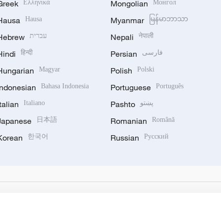
Greek
Ελληνικά
Mongolian
Монгол
Hausa
Hausa
Myanmar
မြန်မာဘာသာ
Hebrew
עברית
Nepali
नेपाली
Hindi
हिन्दी
Persian
فارسی
Hungarian
Magyar
Polish
Polski
Indonesian
Bahasa Indonesia
Portuguese
Português
Italian
Italiano
Pashto
پښتو
Japanese
日本語
Romanian
Română
Korean
한국어
Russian
Русский