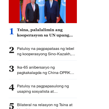
1
Tsina, palalalimin ang
kooperasyon sa UN upang
mapasulong ang
pandaigdigang usaping
2
Patuloy na pagpapataas ng lebel
pangkapayapaan at
ng kooperasyong Sino-Kazakh,
pangkaunlaran
ipinanawagan ni Pangulong Xi
Jinping ng Tsina
3
Ika-65 anibersaryo ng
pagkakalagda ng China-DPRK
Treaty of Friendship, Cooperation
and Mutual Assistance, binati
4
Patuloy na pagpapasulong ng
nina Xi at Kim
usaping sosyalista at
modernisasyon ng Tsina at DPRK,
ipinanawagan ni Pangulong Xi
5
Bilateral na relasyon ng Tsina at
Jinping ng Tsina