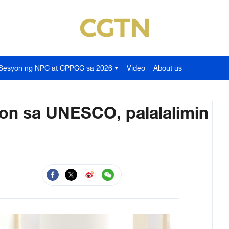
Sesyon ng NPC at CPPCC sa 2026
Video
About us
on sa UNESCO, palalalimin