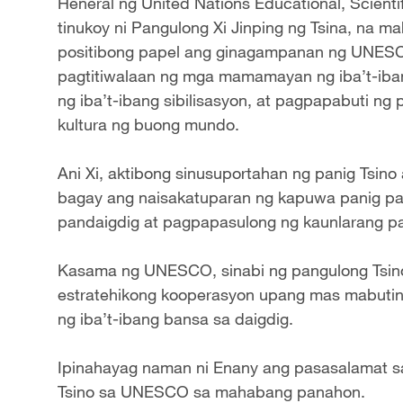
Heneral ng United Nations Educational, Scienti
tinukoy ni Pangulong Xi Jinping ng Tsina, na 
positibong papel ang ginagampanan ng UNES
pagtitiwalaan ng mga mamamayan ng iba’t-iba
ng iba’t-ibang sibilisasyon, at pagpapabuti ng
kultura ng buong mundo.
Ani Xi, aktibong sinusuportahan ng panig Tsi
bagay ang naisakatuparan ng kapuwa panig p
pandaigdig at pagpapasulong ng kaunlarang p
Kasama ng UNESCO, sinabi ng pangulong Tsino 
estratehikong kooperasyon upang mas mabu
ng iba’t-ibang bansa sa daigdig.
Ipinahayag naman ni Enany ang pasasalamat sa
Tsino sa UNESCO sa mahabang panahon.