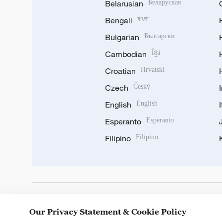
Belarusian
Беларуская
Bengali
বাংলা
Bulgarian
Български
Cambodian
ខ្មែរ
Croatian
Hrvatski
Czech
Český
English
English
Esperanto
Esperanto
Filipino
Filipino
DOWNLOAD OUR APP
Our Privacy Statement & Cookie Policy