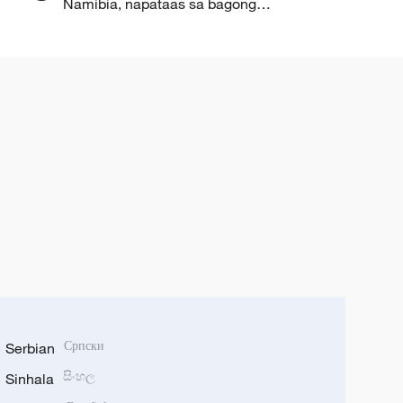
Namibia, napataas sa bagong
lebel
Serbian
Српски
Sinhala
සිංහල