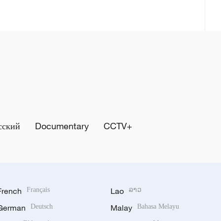
сский
Documentary
CCTV+
French
Français
Lao
ລາວ
German
Deutsch
Malay
Bahasa Melayu