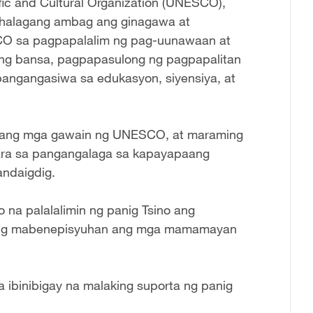
fic and Cultural Organization (UNESCO),
mahalagang ambag ang ginagawa at
CO sa pagpapalalim ng pag-uunawaan at
ng bansa, pagpapasulong ng pagpapalitan
 pangangasiwa sa edukasyon, siyensiya, at
no ang mga gawain ng UNESCO, at maraming
ara sa pangangalaga sa kapayapaang
andaigdig.
na palalalimin ng panig Tsino ang
ting mabenepisyuhan ang mga mamamayan
 ibinibigay na malaking suporta ng panig