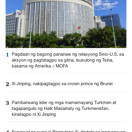
1
Pagdaan ng bagong pananaw ng relasyong Sino-U.S. sa
aksyon ng pagtatagpo sa gitna, isusulong ng Tsina,
kasama ng Amerika – MOFA
2
Xi Jinping, nakipagtagpo sa crown prince ng Brunei
3
Pambansang lider ng mga mamamayang Turkmen at
tagapangulo ng Halk Maslahaty ng Turkmenistan,
kinatagpo ni Xi Jinping
Espesyal na sugo ni Pangulong Xi, dadalo sa inagurasyon