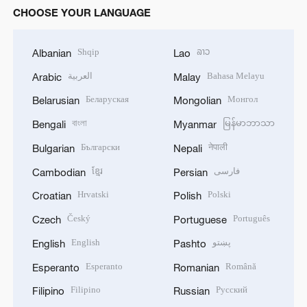
CHOOSE YOUR LANGUAGE
Shqip
ລາວ
Albanian
Lao
العربية
Bahasa Melayu
Arabic
Malay
Беларуская
Монгол
Belarusian
Mongolian
বাংলা
မြန်မာဘာသာ
Bengali
Myanmar
Български
नेपाली
Bulgarian
Nepali
ខ្មែរ
فارسی
Cambodian
Persian
Hrvatski
Polski
Croatian
Polish
Český
Português
Czech
Portuguese
English
پښتو
English
Pashto
Esperanto
Română
Esperanto
Romanian
Filipino
Русский
Filipino
Russian