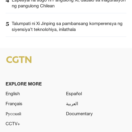
4
ng pangulong Chilean
5
Talumpati ni Xi Jinping sa pambansang komperensya ng
siyensiya’t teknolohiya, inilathala
EXPLORE MORE
English
Español
Français
العربية
Русский
Documentary
CCTV+