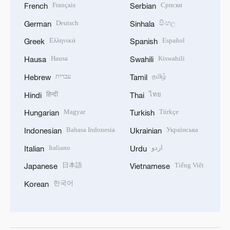
Français
Српски
French
Serbian
Deutsch
සිංහල
German
Sinhala
Ελληνικά
Español
Greek
Spanish
Hausa
Kiswahili
Hausa
Swahili
עברית
தமிழ்
Hebrew
Tamil
हिन्दी
ไทย
Hindi
Thai
Magyar
Türkçe
Hungarian
Turkish
Bahasa Indonesia
Українська
Indonesian
Ukrainian
Italiano
اردو
Italian
Urdu
日本語
Tiếng Việt
Japanese
Vietnamese
한국어
Korean