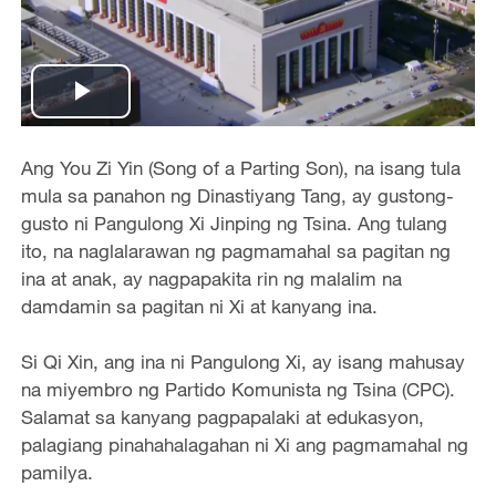
Play
Video
Ang You Zi Yin (Song of a Parting Son), na isang tula
mula sa panahon ng Dinastiyang Tang, ay gustong-
gusto ni Pangulong Xi Jinping ng Tsina. Ang tulang
ito, na naglalarawan ng pagmamahal sa pagitan ng
ina at anak, ay nagpapakita rin ng malalim na
damdamin sa pagitan ni Xi at kanyang ina.
Si Qi Xin, ang ina ni Pangulong Xi, ay isang mahusay
na miyembro ng Partido Komunista ng Tsina (CPC).
Salamat sa kanyang pagpapalaki at edukasyon,
palagiang pinahahalagahan ni Xi ang pagmamahal ng
pamilya.