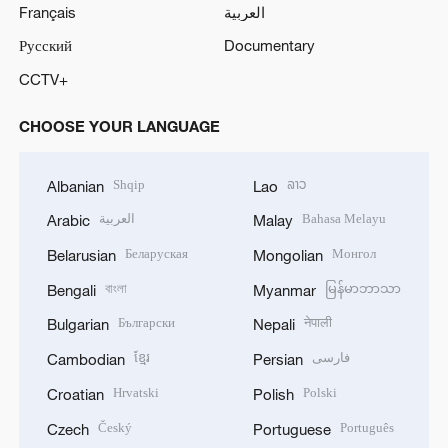
Français
العربية
Русский
Documentary
CCTV+
CHOOSE YOUR LANGUAGE
Shqip
ລາວ
Albanian
Lao
العربية
Bahasa Melayu
Arabic
Malay
Беларуская
Монгол
Belarusian
Mongolian
বাংলা
မြန်မာဘာသာ
Bengali
Myanmar
Български
नेपाली
Bulgarian
Nepali
ខ្មែរ
فارسی
Cambodian
Persian
Hrvatski
Polski
Croatian
Polish
Český
Português
Czech
Portuguese