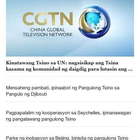
Kinatawang Tsino sa UN: nagsisikap ang Tsina
kasama ng komunidad ng daigdig para lutasin ang
usaping Palestina-Israel
Mensaheng pambati, ipinaabot ng Pangulong Tsino sa
Pangulo ng Djibouti
Pagpapalalim ng kooperasyon sa Seychelles, ipinanawagan
ng pangalawang pangulong Tsino
Parke ng inobasyon sa Beijing, binisita ng pangulong Tsino