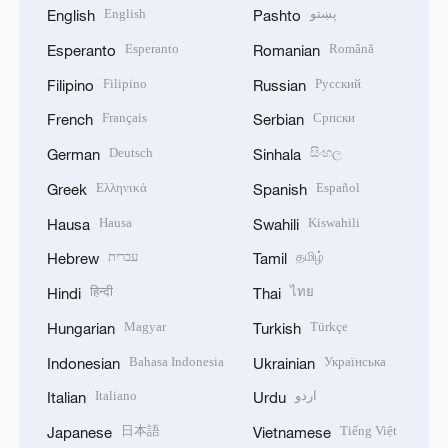
English
پښتو
English
Pashto
Esperanto
Română
Esperanto
Romanian
Filipino
Русский
Filipino
Russian
Français
Српски
French
Serbian
Deutsch
සිංහල
German
Sinhala
Ελληνικά
Español
Greek
Spanish
Hausa
Kiswahili
Hausa
Swahili
עברית
தமிழ்
Hebrew
Tamil
हिन्दी
ไทย
Hindi
Thai
Magyar
Türkçe
Hungarian
Turkish
Bahasa Indonesia
Українська
Indonesian
Ukrainian
Italiano
اردو
Italian
Urdu
日本語
Tiếng Việt
Japanese
Vietnamese