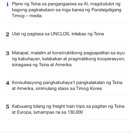
1
Plano ng Tsina sa pangangasiwa sa AI, magdudulot ng
bagong pagkakataon sa mga bansa ng Pandaigdigang
Timog – media
2
Ulat ng pagtasa sa UNCLOS, inilabas ng Tsina
3
Matapat, malalim at konstruktibong pagpapalitan sa isyu
ng kabuhayan, kalakakan at pragmatikong kooperasyon,
isinagawa ng Tsina at Amerika
4
Konsultasyong pangkabuhaya’t pangkalakalan ng Tsina
at Amerika, sinimulang idaos sa Timog Korea
5
Kabuuang bilang ng freight train trips sa pagitan ng Tsina
at Europa, lumampas na sa 130,000