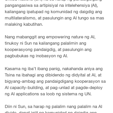
pangangasiwa sa artipisiyal na intelehensiya (AI),
kailangang ipatupad ng komunidad ng daigdig ang
multilateralismo, at pasulungin ang AI tungo sa mas
malaking kabutihan.
Nang mabanggit ang empowering nature ng AI,
tinukoy ni Sun na kailangang palalimin ang
kooperasyong pandaigdig, at pasulungin ang
pagbubukas ng inobasyon ng AI.
Kasama ng iba’t ibang panig, nakahanda aniya ang
Tsina na ibahagi ang dibidendo ng didyital at AI, at
bigyang-ambag ang pandaigdigang kooperasyon sa
AI capacity-building, at pag-unlad at pagde-deploy
ng AI applications sa loob ng sistema ng UN.
Diin ni Sun, sa harap ng palalim nang palalim na AI
divide, dapat igiit ng komunidad ng daigdig ang