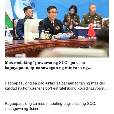
Mas malaking “puwersa ng SCO” para sa
kapayapaan, ipinanawagan ng ministro ng
tanggulang bansa ng Tsina
Pagpapasulong sa pag-unlad sa pamamagitan ng mas de-
kalidad na komprehensibo’t estratehikong koordinasyon ng
Tsina at Rusya, ipinanawagan ni Xi
Pagpapasulong sa mas mabuting pag-unlad ng SCO,
isasagawa ng Tsina