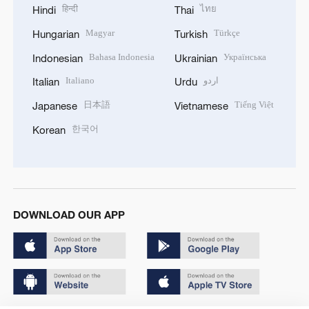
हिन्दी
ไทย
Hindi
Thai
Magyar
Türkçe
Hungarian
Turkish
Bahasa Indonesia
Українська
Indonesian
Ukrainian
Italiano
اردو
Italian
Urdu
日本語
Tiếng Việt
Japanese
Vietnamese
한국어
Korean
DOWNLOAD OUR APP