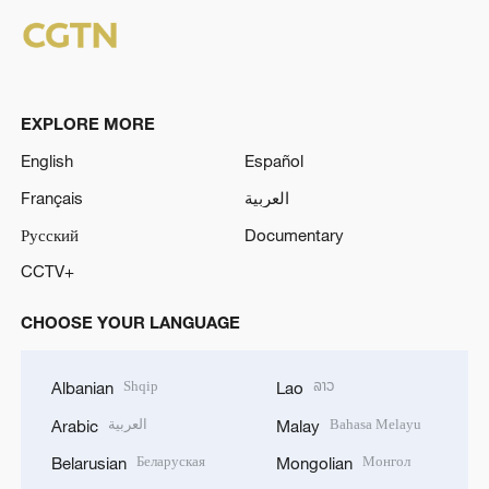
EXPLORE MORE
English
Español
Français
العربية
Русский
Documentary
CCTV+
CHOOSE YOUR LANGUAGE
Shqip
ລາວ
Albanian
Lao
العربية
Bahasa Melayu
Arabic
Malay
Беларуская
Монгол
Belarusian
Mongolian