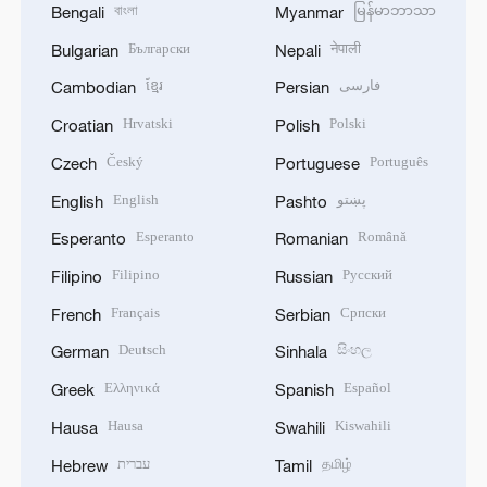
বাংলা
မြန်မာဘာသာ
Bengali
Myanmar
Български
नेपाली
Bulgarian
Nepali
ខ្មែរ
فارسی
Cambodian
Persian
Hrvatski
Polski
Croatian
Polish
Český
Português
Czech
Portuguese
English
پښتو
English
Pashto
Esperanto
Română
Esperanto
Romanian
Filipino
Русский
Filipino
Russian
Français
Српски
French
Serbian
Deutsch
සිංහල
German
Sinhala
Ελληνικά
Español
Greek
Spanish
Hausa
Kiswahili
Hausa
Swahili
עברית
தமிழ்
Hebrew
Tamil