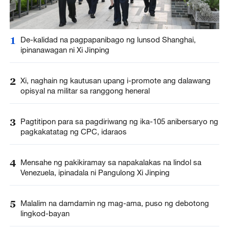
1
De-kalidad na pagpapanibago ng lunsod Shanghai,
ipinanawagan ni Xi Jinping
2
Xi, naghain ng kautusan upang i-promote ang dalawang
opisyal na militar sa ranggong heneral
3
Pagtitipon para sa pagdiriwang ng ika-105 anibersaryo ng
pagkakatatag ng CPC, idaraos
4
Mensahe ng pakikiramay sa napakalakas na lindol sa
Venezuela, ipinadala ni Pangulong Xi Jinping
5
Malalim na damdamin ng mag-ama, puso ng debotong
lingkod-bayan