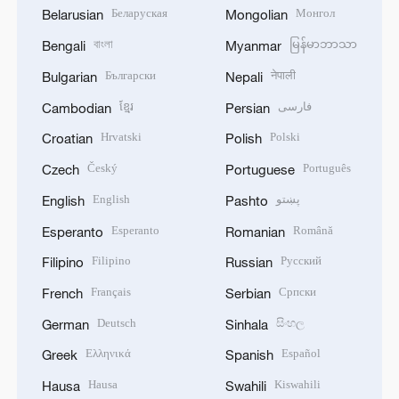
Беларуская
Монгол
Belarusian
Mongolian
বাংলা
မြန်မာဘာသာ
Bengali
Myanmar
Български
नेपाली
Bulgarian
Nepali
ខ្មែរ
فارسی
Cambodian
Persian
Hrvatski
Polski
Croatian
Polish
Český
Português
Czech
Portuguese
English
پښتو
English
Pashto
Esperanto
Română
Esperanto
Romanian
Filipino
Русский
Filipino
Russian
Français
Српски
French
Serbian
Deutsch
සිංහල
German
Sinhala
Ελληνικά
Español
Greek
Spanish
Hausa
Kiswahili
Hausa
Swahili