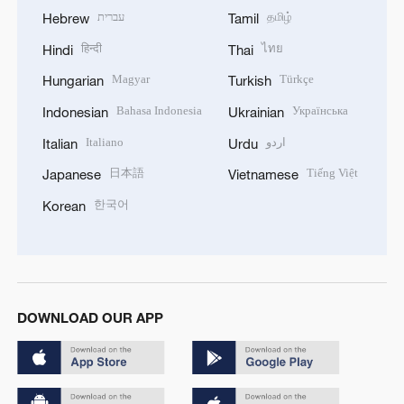
עברית
தமிழ்
Hebrew
Tamil
हिन्दी
ไทย
Hindi
Thai
Magyar
Türkçe
Hungarian
Turkish
Bahasa Indonesia
Українська
Indonesian
Ukrainian
Italiano
اردو
Italian
Urdu
日本語
Tiếng Việt
Japanese
Vietnamese
한국어
Korean
DOWNLOAD OUR APP