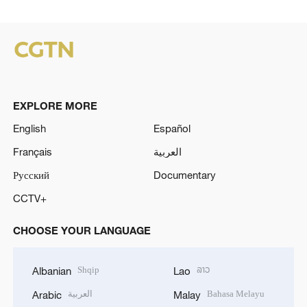
EXPLORE MORE
English
Español
Français
العربية
Русский
Documentary
CCTV+
CHOOSE YOUR LANGUAGE
Shqip
ລາວ
Albanian
Lao
العربية
Bahasa Melayu
Arabic
Malay