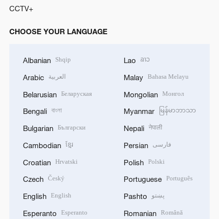
CCTV+
CHOOSE YOUR LANGUAGE
Shqip
ລາວ
Albanian
Lao
العربية
Bahasa Melayu
Arabic
Malay
Беларуская
Монгол
Belarusian
Mongolian
বাংলা
မြန်မာဘာသာ
Bengali
Myanmar
Български
नेपाली
Bulgarian
Nepali
ខ្មែរ
فارسی
Cambodian
Persian
Hrvatski
Polski
Croatian
Polish
Český
Português
Czech
Portuguese
English
پښتو
English
Pashto
Esperanto
Română
Esperanto
Romanian