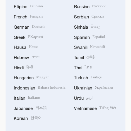
Filipino
Русский
Filipino
Russian
Français
Српски
French
Serbian
Deutsch
සිංහල
German
Sinhala
Ελληνικά
Español
Greek
Spanish
Hausa
Kiswahili
Hausa
Swahili
עברית
தமிழ்
Hebrew
Tamil
हिन्दी
ไทย
Hindi
Thai
Magyar
Türkçe
Hungarian
Turkish
Bahasa Indonesia
Українська
Indonesian
Ukrainian
Italiano
اردو
Italian
Urdu
日本語
Tiếng Việt
Japanese
Vietnamese
한국어
Korean