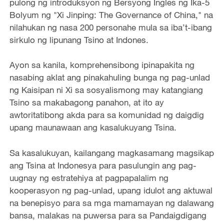
pulong ng introduksyon ng Bersyong Ingles ng Ika-5
Bolyum ng "Xi Jinping: The Governance of China," na
nilahukan ng nasa 200 personahe mula sa iba’t-ibang
sirkulo ng lipunang Tsino at Indones.
Ayon sa kanila, komprehensibong ipinapakita ng
nasabing aklat ang pinakahuling bunga ng pag-unlad
ng Kaisipan ni Xi sa sosyalismong may katangiang
Tsino sa makabagong panahon, at ito ay
awtoritatibong akda para sa komunidad ng daigdig
upang maunawaan ang kasalukuyang Tsina.
Sa kasalukuyan, kailangang magkasamang magsikap
ang Tsina at Indonesya para pasulungin ang pag-
uugnay ng estratehiya at pagpapalalim ng
kooperasyon ng pag-unlad, upang idulot ang aktuwal
na benepisyo para sa mga mamamayan ng dalawang
bansa, malakas na puwersa para sa Pandaigdigang