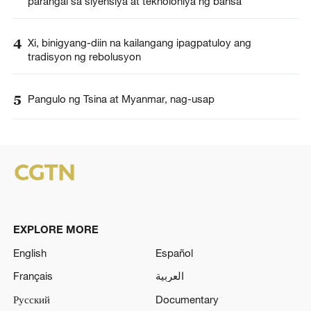
parangal sa siyensiya at teknolohiya ng bansa
4
Xi, binigyang-diin na kailangang ipagpatuloy ang
tradisyon ng rebolusyon
5
Pangulo ng Tsina at Myanmar, nag-usap
EXPLORE MORE
English
Español
Français
العربية
Русский
Documentary