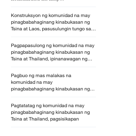
pinagbabahaginang kinabukasan
sa makabagong panahon
Konstruksyon ng komunidad na may
pinagbabahaginang kinabukasan ng
Tsina at Laos, pasusulungin tungo sa
mas mataas na pamantayan at lebel
Pagpapasulong ng komunidad na may
pinagbabahaginang kinabukasan ng
Tsina at Thailand, ipinanawagan ng
pangulong Tsino
Pagbuo ng mas malakas na
komunidad na may
pinagbabahaginang kinabukasan ng
Tsina at ASEAN, isusulong
Pagtatatag ng komunidad na may
pinagbabahaginang kinabukasan ng
Tsina at Thailand, pagsisikapan