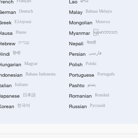
French
Français
Lao
ລາວ
German
Deutsch
Malay
Bahasa Melayu
Greek
Ελληνικά
Mongolian
Монгол
Hausa
Hausa
Myanmar
မြန်မာဘာသာ
Hebrew
עברית
Nepali
नेपाली
Hindi
हिन्दी
Persian
فارسی
Hungarian
Magyar
Polish
Polski
Indonesian
Bahasa Indonesia
Portuguese
Português
Italian
Italiano
Pashto
پښتو
Japanese
日本語
Romanian
Română
Korean
한국어
Russian
Русский