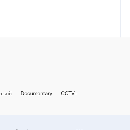
сский
Documentary
CCTV+