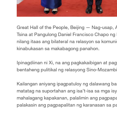
Great Hall of the People, Beijing — Nag-usap, A
Tsina at Pangulong Daniel Francisco Chapo 
nilang itaas ang bilateral na relasyon sa kom
kinabukasan sa makabagong panahon.
Ipinagdiinan ni Xi, na ang pagkakaibigan at p
bentaheng pulitikal ng relasyong Sino-Mozamb
Kailangan aniyang ipagpatuloy ng dalawang ban
matatag na suportahan ang isa’t-isa sa mga is
mahalagang kapakanan, palalimin ang pagpapala
palakasin ang pagpapalitan ng karanasan sa p