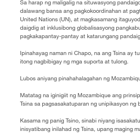
Sa harap ng maligalig na situwasyong pandaigd
dalawang bansa ang pagkokoordinahan at pagt
United Nations (UN), at magkasamang itaguyod
daigdig at inklusibong globalisasyong pangka
pagkakapantay-pantay at katarungang pandaigd
Ipinahayag naman ni Chapo, na ang Tsina ay t
itong nagbibigay ng mga suporta at tulong.
Lubos aniyang pinahahalagahan ng Mozambique
Matatag na iginigiit ng Mozambique ang prinsi
Tsina sa pagsasakatuparan ng unipikasyon ng b
Kasama ng panig Tsino, sinabi niyang isasak
inisyatibang inilahad ng Tsina, upang maging 