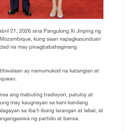
bril 21, 2026 sina Pangulong Xi Jinping ng
ng Mozambique, kung saan napagkasunduan
unidad na may pinagbabahaginang
agtitiwalaan ay namumukod na katangian at
iquean.
sa ang mabuting tradisyon, patuloy at
yung may kaugnayan sa kani-kanilang
gayan sa iba’t-ibang larangan at lebel, at
angangasiwa ng partido at bansa.