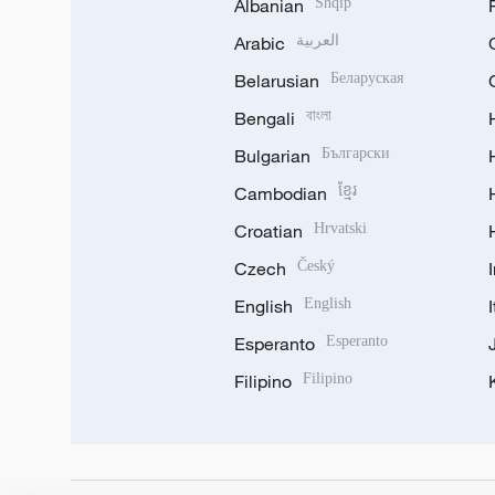
Albanian
Shqip
Arabic
العربية
Belarusian
Беларуская
Bengali
বাংলা
Bulgarian
Български
Cambodian
ខ្មែរ
Croatian
Hrvatski
Czech
Český
English
English
Esperanto
Esperanto
Filipino
Filipino