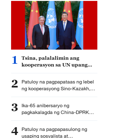
1
Tsina, palalalimin ang
kooperasyon sa UN upang
mapasulong ang
pandaigdigang usaping
2
Patuloy na pagpapataas ng lebel
pangkapayapaan at
ng kooperasyong Sino-Kazakh,
pangkaunlaran
ipinanawagan ni Pangulong Xi
Jinping ng Tsina
3
Ika-65 anibersaryo ng
pagkakalagda ng China-DPRK
Treaty of Friendship, Cooperation
and Mutual Assistance, binati
4
Patuloy na pagpapasulong ng
nina Xi at Kim
usaping sosyalista at