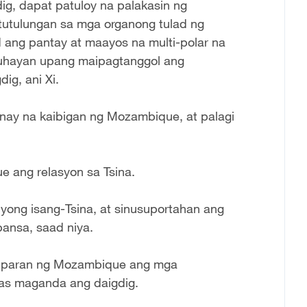
ig, dapat patuloy na palakasin ng
utulungan sa mga organong tulad ng
 ang pantay at maayos na multi-polar na
buhayan upang maipagtanggol ang
ig, ani Xi.
unay na kaibigan ng Mozambique, at palagi
 ang relasyon sa Tsina.
pyong isang-Tsina, at sinusuportahan ang
ansa, saad niya.
atuparan ng Mozambique ang mga
mas maganda ang daigdig.