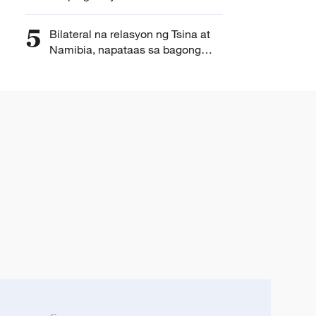
modernisasyon ng Tsina at DPRK,
ipinanawagan ni Pangulong Xi
5
Bilateral na relasyon ng Tsina at
Jinping ng Tsina
Namibia, napataas sa bagong
lebel