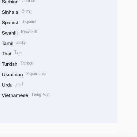
Serbian
Српски
Sinhala
සිංහල
Spanish
Español
Swahili
Kiswahili
Tamil
தமிழ்
Thai
ไทย
Turkish
Türkçe
Ukrainian
Українська
Urdu
اردو
Vietnamese
Tiếng Việt