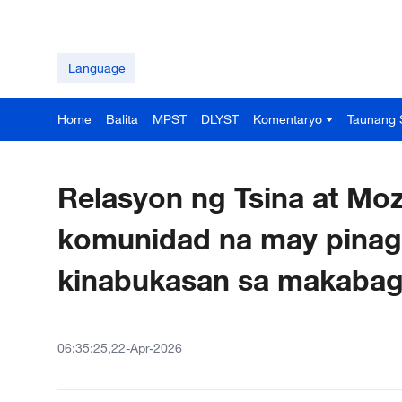
Language
Home
Balita
MPST
DLYST
Komentaryo
Taunang 
Relasyon ng Tsina at Moz
komunidad na may pina
kinabukasan sa makaba
06:35:25,22-Apr-2026