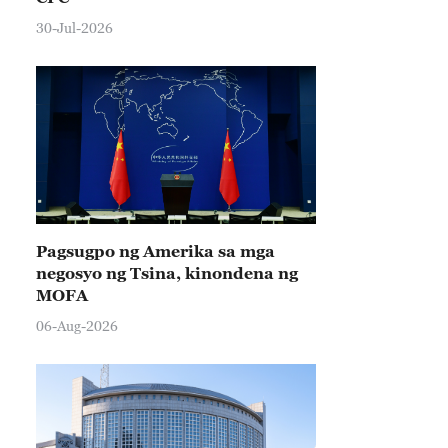
30-Jul-2026
Pagsugpo ng Amerika sa mga
negosyo ng Tsina, kinondena ng
MOFA
06-Aug-2026