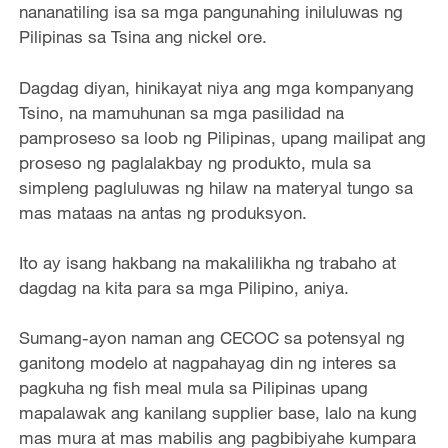
nananatiling isa sa mga pangunahing iniluluwas ng
Pilipinas sa Tsina ang nickel ore.
Dagdag diyan, hinikayat niya ang mga kompanyang
Tsino, na mamuhunan sa mga pasilidad na
pamproseso sa loob ng Pilipinas, upang mailipat ang
proseso ng paglalakbay ng produkto, mula sa
simpleng pagluluwas ng hilaw na materyal tungo sa
mas mataas na antas ng produksyon.
Ito ay isang hakbang na makalilikha ng trabaho at
dagdag na kita para sa mga Pilipino, aniya.
Sumang-ayon naman ang CECOC sa potensyal ng
ganitong modelo at nagpahayag din ng interes sa
pagkuha ng fish meal mula sa Pilipinas upang
mapalawak ang kanilang supplier base, lalo na kung
mas mura at mas mabilis ang pagbibiyahe kumpara