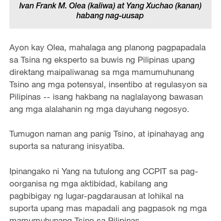
Ivan Frank M. Olea (kaliwa) at Yang Xuchao (kanan)
habang nag-uusap
Ayon kay Olea, mahalaga ang planong pagpapadala
sa Tsina ng eksperto sa buwis ng Pilipinas upang
direktang maipaliwanag sa mga mamumuhunang
Tsino ang mga potensyal, insentibo at regulasyon sa
Pilipinas -- isang hakbang na naglalayong bawasan
ang mga alalahanin ng mga dayuhang negosyo.
Tumugon naman ang panig Tsino, at ipinahayag ang
suporta sa naturang inisyatiba.
Ipinangako ni Yang na tutulong ang CCPIT sa pag-
oorganisa ng mga aktibidad, kabilang ang
pagbibigay ng lugar-pagdarausan at lohikal na
suporta upang mas mapadali ang pagpasok ng mga
mamumuhunang Tsino sa Pilipinas.