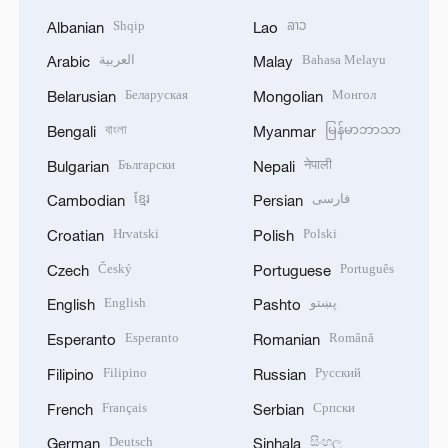
Shqip
ລາວ
Albanian
Lao
العربية
Bahasa Melayu
Arabic
Malay
Беларуская
Монгол
Belarusian
Mongolian
বাংলা
မြန်မာဘာသာ
Bengali
Myanmar
Български
नेपाली
Bulgarian
Nepali
ខ្មែរ
فارسی
Cambodian
Persian
Hrvatski
Polski
Croatian
Polish
Český
Português
Czech
Portuguese
English
پښتو
English
Pashto
Esperanto
Română
Esperanto
Romanian
Filipino
Русский
Filipino
Russian
Français
Српски
French
Serbian
Deutsch
සිංහල
German
Sinhala