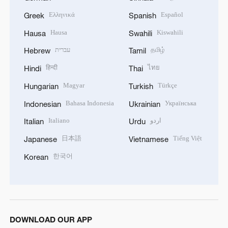
Ελληνικά
Español
Greek
Spanish
Hausa
Kiswahili
Hausa
Swahili
עברית
தமிழ்
Hebrew
Tamil
हिन्दी
ไทย
Hindi
Thai
Magyar
Türkçe
Hungarian
Turkish
Bahasa Indonesia
Українська
Indonesian
Ukrainian
Italiano
اردو
Italian
Urdu
日本語
Tiếng Việt
Japanese
Vietnamese
한국어
Korean
DOWNLOAD OUR APP