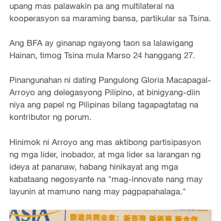
upang mas palawakin pa ang multilateral na
kooperasyon sa maraming bansa, partikular sa Tsina.
Ang BFA ay ginanap ngayong taon sa lalawigang
Hainan, timog Tsina mula Marso 24 hanggang 27.
Pinangunahan ni dating Pangulong Gloria Macapagal-
Arroyo ang delegasyong Pilipino, at binigyang-diin
niya ang papel ng Pilipinas bilang tagapagtatag na
kontributor ng porum.
Hinimok ni Arroyo ang mas aktibong partisipasyon
ng mga lider, inobador, at mga lider sa larangan ng
ideya at pananaw, habang hinikayat ang mga
kabataang negosyante na "mag-innovate nang may
layunin at mamuno nang may pagpapahalaga."