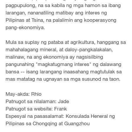
pagpupulong, na sa kabila ng mga hamon sa ibang
larangan, nananatiling matibay ang interes ng
Pilipinas at Tsina, na palalimin ang kooperasyong
pang-ekonomiya.
Mula sa suplay ng pataba at agrikultura, hanggang sa
mahahalagang mineral, at daloy-pangkalakalan,
malinaw, na ang ekonomiya ay nagsisilbing
pangunahing "magkatugmang interes" ng dalawang
bansa -- isang larangang inaasahang magtutulak sa
mas matatag na ugnayan sa mga susunod na taon.
May-akda: Rhio
Patnugot sa nilalaman: Jade
Patnugot sa website: Frank
Espesyal na pasasalamat: Konsulada Heneral ng
Pilipinas sa Chongqing at Guangzhou