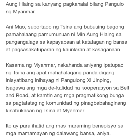
Aung Hlaing sa kanyang pagkahalal bilang Pangulo
ng Myanmar.
Ani Mao, suportado ng Tsina ang bubuuing bagong
pamahalaang pamumunuan ni Min Aung Hlaing sa
pangangalaga sa kapayapaan at katatagan ng bansa
at pagsasakatuparan ng kaunlaran at kasaganaan.
Kasama ng Myanmar, nakahanda aniyang ipatupad
ng Tsina ang apat mahahalagang pandaidigang
inisyatibang inihayag ni Pangulong Xi Jinping,
isagawa ang mga de-kalidad na kooperasyon sa Belt
and Road, at kamtin ang mga pragmatikong bunga
sa pagtatatag ng komunidad ng pinagbabahaginang
kinabukasan ng Tsina at Myanmar.
Ito ay para ihatid ang mas maraming benepisyo sa
mga mamamayan ng dalawang bansa, aniya.