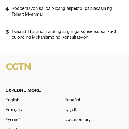
4
Kooperasyon sa iba't-ibang aspekto, palalakasin ng
Tsina't Myanmar
5
Tsina at Thailand, narating ang mga konsenso sa ika-3
pulong ng Mekanismo ng Konsultasyon
EXPLORE MORE
English
Español
Français
العربية
Русский
Documentary
CCTV+