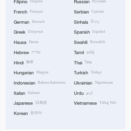
Filipino
Русский
Filipino
Russian
Français
Српски
French
Serbian
Deutsch
සිංහල
German
Sinhala
Ελληνικά
Español
Greek
Spanish
Hausa
Kiswahili
Hausa
Swahili
עברית
தமிழ்
Hebrew
Tamil
हिन्दी
ไทย
Hindi
Thai
Magyar
Türkçe
Hungarian
Turkish
Bahasa Indonesia
Українська
Indonesian
Ukrainian
Italiano
اردو
Italian
Urdu
日本語
Tiếng Việt
Japanese
Vietnamese
한국어
Korean