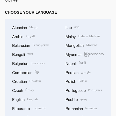
CHOOSE YOUR LANGUAGE
Shqip
ລາວ
Albanian
Lao
العربية
Bahasa Melayu
Arabic
Malay
Беларуская
Монгол
Belarusian
Mongolian
বাংলা
မြန်မာဘာသာ
Bengali
Myanmar
Български
नेपाली
Bulgarian
Nepali
ខ្មែរ
فارسی
Cambodian
Persian
Hrvatski
Polski
Croatian
Polish
Český
Português
Czech
Portuguese
English
پښتو
English
Pashto
Esperanto
Română
Esperanto
Romanian