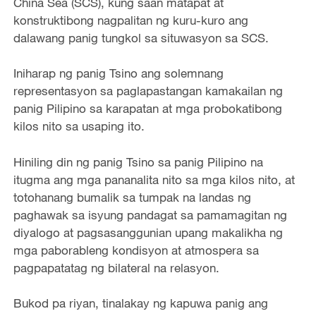
China Sea (SCS), kung saan matapat at
konstruktibong nagpalitan ng kuru-kuro ang
dalawang panig tungkol sa situwasyon sa SCS.
Iniharap ng panig Tsino ang solemnang
representasyon sa paglapastangan kamakailan ng
panig Pilipino sa karapatan at mga probokatibong
kilos nito sa usaping ito.
Hiniling din ng panig Tsino sa panig Pilipino na
itugma ang mga pananalita nito sa mga kilos nito, at
totohanang bumalik sa tumpak na landas ng
paghawak sa isyung pandagat sa pamamagitan ng
diyalogo at pagsasanggunian upang makalikha ng
mga paborableng kondisyon at atmospera sa
pagpapatatag ng bilateral na relasyon.
Bukod pa riyan, tinalakay ng kapuwa panig ang