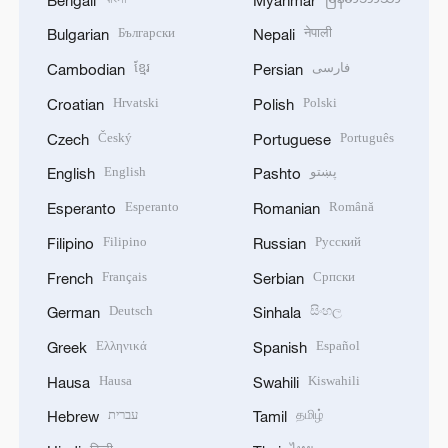
Български
नेपाली
Bulgarian
Nepali
ខ្មែរ
فارسی
Cambodian
Persian
Hrvatski
Polski
Croatian
Polish
Český
Português
Czech
Portuguese
English
پښتو
English
Pashto
Esperanto
Română
Esperanto
Romanian
Filipino
Русский
Filipino
Russian
Français
Српски
French
Serbian
Deutsch
සිංහල
German
Sinhala
Ελληνικά
Español
Greek
Spanish
Hausa
Kiswahili
Hausa
Swahili
עברית
தமிழ்
Hebrew
Tamil