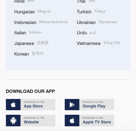
हिन्दी
ไทย
Hindi
Thai
Magyar
Türkçe
Hungarian
Turkish
Bahasa Indonesia
Українська
Indonesian
Ukrainian
Italiano
اردو
Italian
Urdu
日本語
Tiếng Việt
Japanese
Vietnamese
한국어
Korean
DOWNLOAD OUR APP
Copyright © 2024 CGTN.