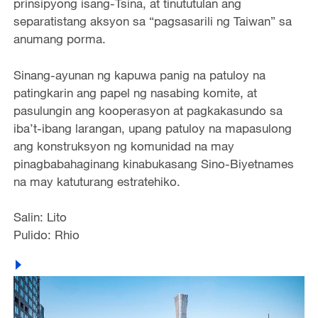
prinsipyong isang-Tsina, at tinututulan ang
separatistang aksyon sa “pagsasarili ng Taiwan” sa
anumang porma.
Sinang-ayunan ng kapuwa panig na patuloy na
patingkarin ang papel ng nasabing komite, at
pasulungin ang kooperasyon at pagkakasundo sa
iba’t-ibang larangan, upang patuloy na mapasulong
ang konstruksyon ng komunidad na may
pinagbabahaginang kinabukasang Sino-Biyetnames
na may katuturang estratehiko.
Salin: Lito
Pulido: Rhio