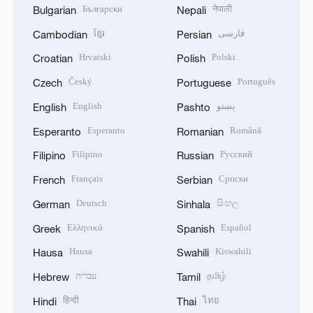
Български
नेपाली
Bulgarian
Nepali
ខ្មែរ
فارسی
Cambodian
Persian
Hrvatski
Polski
Croatian
Polish
Český
Português
Czech
Portuguese
English
پښتو
English
Pashto
Esperanto
Română
Esperanto
Romanian
Filipino
Русский
Filipino
Russian
Français
Српски
French
Serbian
Deutsch
සිංහල
German
Sinhala
Ελληνικά
Español
Greek
Spanish
Hausa
Kiswahili
Hausa
Swahili
עברית
தமிழ்
Hebrew
Tamil
हिन्दी
ไทย
Hindi
Thai