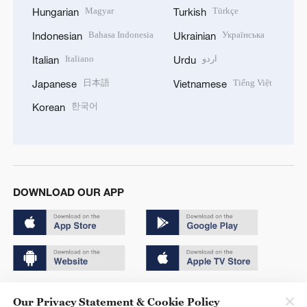
Magyar
Türkçe
Hungarian
Turkish
Bahasa Indonesia
Українська
Indonesian
Ukrainian
Italiano
اردو
Italian
Urdu
日本語
Tiếng Việt
Japanese
Vietnamese
한국어
Korean
DOWNLOAD OUR APP
Copyright © 2024 CGTN.
Our Privacy Statement & Cookie Policy