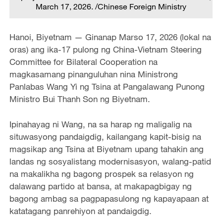
March 17, 2026. /Chinese Foreign Ministry
Hanoi, Biyetnam — Ginanap Marso 17, 2026 (lokal na
oras) ang ika-17 pulong ng China-Vietnam Steering
Committee for Bilateral Cooperation na
magkasamang pinanguluhan nina Ministrong
Panlabas Wang Yi ng Tsina at Pangalawang Punong
Ministro Bui Thanh Son ng Biyetnam.
Ipinahayag ni Wang, na sa harap ng maligalig na
situwasyong pandaigdig, kailangang kapit-bisig na
magsikap ang Tsina at Biyetnam upang tahakin ang
landas ng sosyalistang modernisasyon, walang-patid
na makalikha ng bagong prospek sa relasyon ng
dalawang partido at bansa, at makapagbigay ng
bagong ambag sa pagpapasulong ng kapayapaan at
katatagang panrehiyon at pandaigdig.