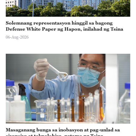
Solemnang representasyon hinggil sa bagong
Defense White Paper ng Hapon, inilahad ng Tsina
06-Aug-2026
Masaganang bunga sa inobasyon at pag-unlad sa
siyensiya at teknolohiya, natamo ng Tsina