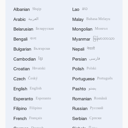
Shqip
ລາວ
Albanian
Lao
العربية
Bahasa Melayu
Arabic
Malay
Беларуская
Монгол
Belarusian
Mongolian
বাংলা
မြန်မာဘာသာ
Bengali
Myanmar
Български
नेपाली
Bulgarian
Nepali
ខ្មែរ
فارسی
Cambodian
Persian
Hrvatski
Polski
Croatian
Polish
Český
Português
Czech
Portuguese
English
پښتو
English
Pashto
Esperanto
Română
Esperanto
Romanian
Filipino
Русский
Filipino
Russian
Français
Српски
French
Serbian
Deutsch
සිංහල