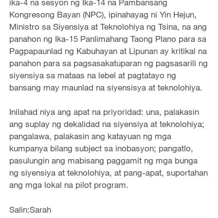
ika-4 na sesyon ng Ika-14 na Pambansang
Kongresong Bayan (NPC), ipinahayag ni Yin Hejun,
Ministro sa Siyensiya at Teknolohiya ng Tsina, na ang
panahon ng Ika-15 Panlimahang Taong Plano para sa
Pagpapaunlad ng Kabuhayan at Lipunan ay kritikal na
panahon para sa pagsasakatuparan ng pagsasarili ng
siyensiya sa mataas na lebel at pagtatayo ng
bansang may maunlad na siyensisya at teknolohiya.
Inilahad niya ang apat na priyoridad: una, palakasin
ang suplay ng dekalidad na siyensiya at teknolohiya;
pangalawa, palakasin ang katayuan ng mga
kumpanya bilang subject sa inobasyon; pangatlo,
pasulungin ang mabisang paggamit ng mga bunga
ng siyensiya at teknolohiya, at pang-apat, suportahan
ang mga lokal na pilot program.
Salin:Sarah