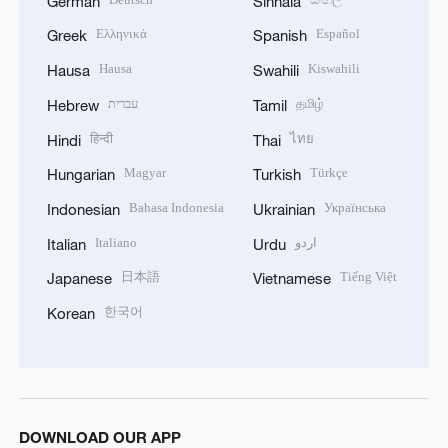
German
Sinhala
Ελληνικά
Español
Greek
Spanish
Hausa
Kiswahili
Hausa
Swahili
עברית
தமிழ்
Hebrew
Tamil
हिन्दी
ไทย
Hindi
Thai
Magyar
Türkçe
Hungarian
Turkish
Bahasa Indonesia
Українська
Indonesian
Ukrainian
Italiano
اردو
Italian
Urdu
日本語
Tiếng Việt
Japanese
Vietnamese
한국어
Korean
DOWNLOAD OUR APP