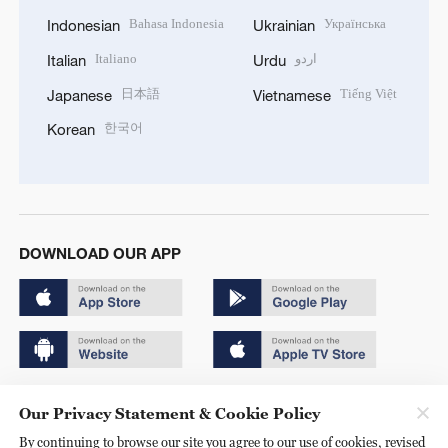
Bahasa Indonesia
Українська
Indonesian
Ukrainian
Italiano
اردو
Italian
Urdu
日本語
Tiếng Việt
Japanese
Vietnamese
한국어
Korean
DOWNLOAD OUR APP
Copyright © 2024 CGTN.
Our Privacy Statement & Cookie Policy
京ICP备20000184号
By continuing to browse our site you agree to our use of cookies, revised