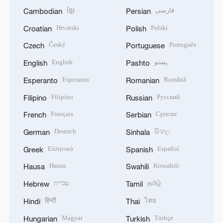
ខ្មែរ
فارسی
Cambodian
Persian
Hrvatski
Polski
Croatian
Polish
Český
Português
Czech
Portuguese
English
پښتو
English
Pashto
Esperanto
Română
Esperanto
Romanian
Filipino
Русский
Filipino
Russian
Français
Српски
French
Serbian
Deutsch
සිංහල
German
Sinhala
Ελληνικά
Español
Greek
Spanish
Hausa
Kiswahili
Hausa
Swahili
עברית
தமிழ்
Hebrew
Tamil
हिन्दी
ไทย
Hindi
Thai
Magyar
Türkçe
Hungarian
Turkish