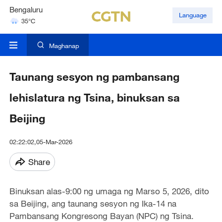
Bengaluru
Language
35°C
Hyderabad
42°C
Maghanap
Taunang sesyon ng pambansang
lehislatura ng Tsina, binuksan sa
Beijing
02:22:02,05-Mar-2026
Share
Binuksan alas-9:00 ng umaga ng Marso 5, 2026, dito
sa Beijing, ang taunang sesyon ng Ika-14 na
Pambansang Kongresong Bayan (NPC) ng Tsina.