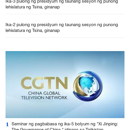
Ika-3 pulong ng presidyum ng taunang sesyon ng punong
lehislatura ng Tsina, ginanap
Ika-2 pulong ng presidyum ng taunang sesyon ng punong
lehislatura ng Tsina, ginanap
1
Seminar ng pagbabasa ng ika-5 bolyum ng "Xi Jinping:
The Governance of China," idinaos sa Tajikistan