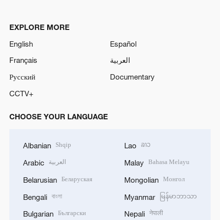
EXPLORE MORE
English
Español
Français
العربية
Русский
Documentary
CCTV+
CHOOSE YOUR LANGUAGE
Shqip
ລາວ
Albanian
Lao
العربية
Bahasa Melayu
Arabic
Malay
Беларуская
Монгол
Belarusian
Mongolian
বাংলা
မြန်မာဘာသာ
Bengali
Myanmar
Български
नेपाली
Bulgarian
Nepali