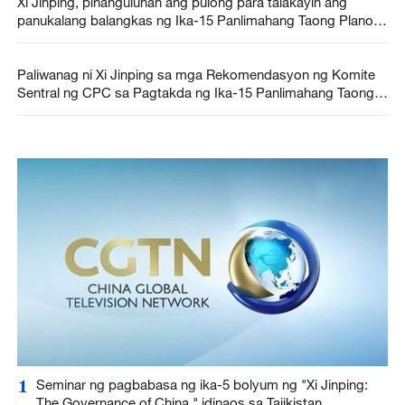
Xi Jinping, pinanguluhan ang pulong para talakayin ang
panukalang balangkas ng Ika-15 Panlimahang Taong Plano
at panukalang ulat ng gawain ng pamahalaan
Paliwanag ni Xi Jinping sa mga Rekomendasyon ng Komite
Sentral ng CPC sa Pagtakda ng Ika-15 Panlimahang Taong
Plano, ilalabas sa Qiushi Journal
1
Seminar ng pagbabasa ng ika-5 bolyum ng "Xi Jinping:
The Governance of China," idinaos sa Tajikistan