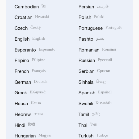
ខ្មែរ
فارسی
Cambodian
Persian
Hrvatski
Polski
Croatian
Polish
Český
Português
Czech
Portuguese
English
پښتو
English
Pashto
Esperanto
Română
Esperanto
Romanian
Filipino
Русский
Filipino
Russian
Français
Српски
French
Serbian
Deutsch
සිංහල
German
Sinhala
Ελληνικά
Español
Greek
Spanish
Hausa
Kiswahili
Hausa
Swahili
עברית
தமிழ்
Hebrew
Tamil
हिन्दी
ไทย
Hindi
Thai
Magyar
Türkçe
Hungarian
Turkish