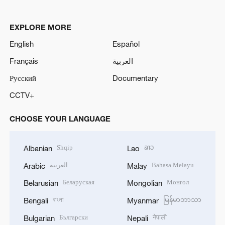
EXPLORE MORE
English
Español
Français
العربية
Русский
Documentary
CCTV+
CHOOSE YOUR LANGUAGE
Shqip
ລາວ
Albanian
Lao
العربية
Bahasa Melayu
Arabic
Malay
Беларуская
Монгол
Belarusian
Mongolian
বাংলা
မြန်မာဘာသာ
Bengali
Myanmar
Български
नेपाली
Bulgarian
Nepali