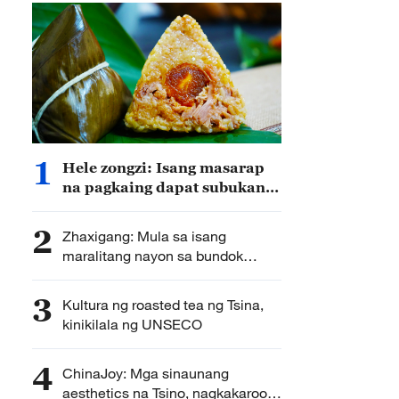
1
Hele zongzi: Isang masarap
na pagkaing dapat subukan
sa lunsod Wanning,
probinsyang Hainan ng Tsina
2
Zhaxigang: Mula sa isang
maralitang nayon sa bundok
hanggang sa isang bantog na
lugar na panturismo
3
Kultura ng roasted tea ng Tsina,
kinikilala ng UNSECO
4
ChinaJoy: Mga sinaunang
aesthetics na Tsino, nagkakaroon