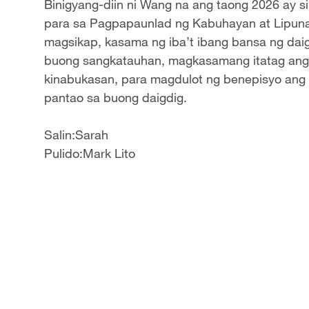
Binigyang-diin ni Wang na ang taong 2026 ay 
para sa Pagpapaunlad ng Kabuhayan at Lipuna
magsikap, kasama ng iba’t ibang bansa ng daig
buong sangkatauhan, magkasamang itatag an
kinabukasan, para magdulot ng benepisyo ang k
pantao sa buong daigdig.
Salin:Sarah
Pulido:Mark Lito