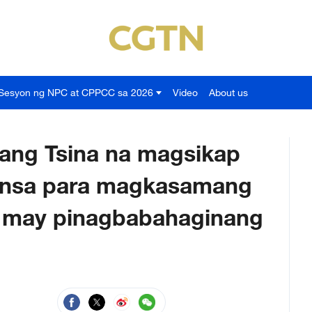
Sesyon ng NPC at CPPCC sa 2026
Video
About us
ang Tsina na magsikap
bansa para magkasamang
a may pinagbabahaginang