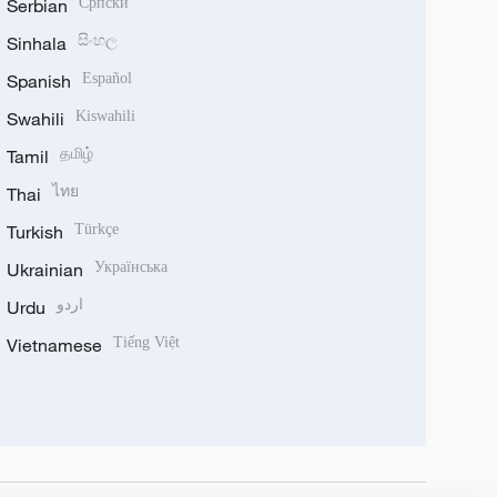
Serbian
Српски
Sinhala
සිංහල
Spanish
Español
Swahili
Kiswahili
Tamil
தமிழ்
Thai
ไทย
Turkish
Türkçe
Ukrainian
Українська
Urdu
اردو
Vietnamese
Tiếng Việt