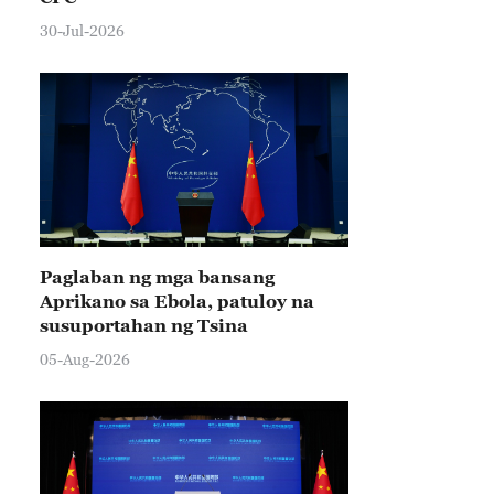
30-Jul-2026
Paglaban ng mga bansang
Aprikano sa Ebola, patuloy na
susuportahan ng Tsina
05-Aug-2026