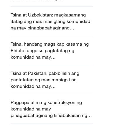
pinagbabahaginang kinabukasan
ng Tsina at Uzbekistan
Tsina at Uzbekistan: magkasamang
itatag ang mas masiglang komunidad
na may pinagbabahaginang
kinabukasan
Tsina, handang magsikap kasama ng
Ehipto tungo sa pagtatatag ng
komunidad na may
pinagbabahaginang kinabukasan ng
dalawang bansa
Tsina at Pakistan, pabibilisin ang
pagtatatag ng mas mahigpit na
komunidad na may
pinagbabahaginang kinabukasan sa
makabagong panahon
Pagpapalalim ng konstruksyon ng
komunidad na may
pinagbabahaginang kinabukasan ng
Tsina at Myanmar, ipinanawagan ng
Chinese FM