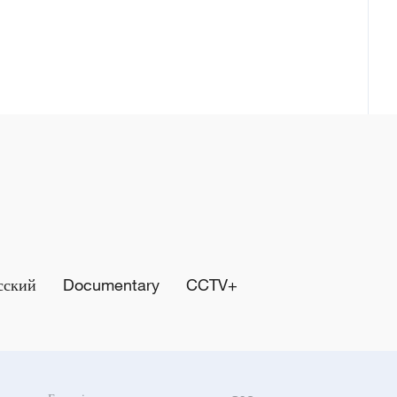
сский
Documentary
CCTV+