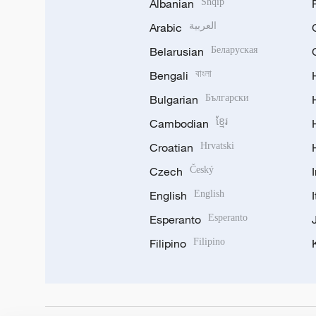
Albanian
Shqip
Arabic
العربية
Belarusian
Беларуская
Bengali
বাংলা
Bulgarian
Български
Cambodian
ខ្មែរ
Croatian
Hrvatski
Czech
Český
English
English
Esperanto
Esperanto
Filipino
Filipino