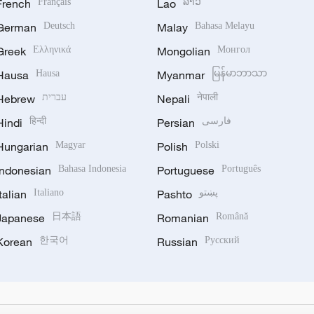
French
Français
Lao
ລາວ
German
Deutsch
Malay
Bahasa Melayu
Greek
Ελληνικά
Mongolian
Монгол
Hausa
Hausa
Myanmar
မြန်မာဘာသာ
Hebrew
עברית
Nepali
नेपाली
Hindi
हिन्दी
Persian
فارسی
Hungarian
Magyar
Polish
Polski
Indonesian
Bahasa Indonesia
Portuguese
Português
Italian
Italiano
Pashto
پښتو
Japanese
日本語
Romanian
Română
Korean
한국어
Russian
Русский