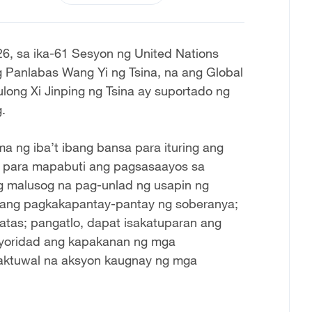
26, sa ika-61 Sesyon ng United Nations
g Panlabas Wang Yi ng Tsina, na ang Global
ulong Xi Jinping ng Tsina ay suportado ng
.
 ng iba’t ibang bansa para ituring ang
 para mapabuti ang pagsasaayos sa
g malusog na pag-unlad ng usapin ng
it ang pagkakapantay-pantay ng soberanya;
tas; pangatlo, dapat isakatuparan ang
rayoridad ang kapakanan ng mga
aktuwal na aksyon kaugnay ng mga