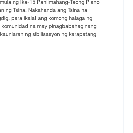
simula ng Ika-15 Panlimahang-Taong Plano
n ng Tsina. Nakahanda ang Tsina na
dig, para ikalat ang komong halaga ng
g komunidad na may pinagbabahaginang
aunlaran ng sibilisasyon ng karapatang