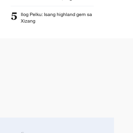
ng mga bagong anyo
5
Ilog Pelku: Isang highland gem sa
Xizang