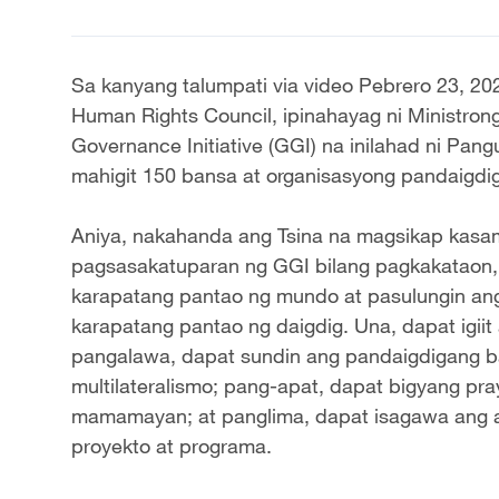
Sa kanyang talumpati via video Pebrero 23, 20
Human Rights Council, ipinahayag ni Ministron
Governance Initiative (GGI) na inilahad ni Pang
mahigit 150 bansa at organisasyong pandaigdig
Aniya, nakahanda ang Tsina na magsikap kasama
pagsasakatuparan ng GGI bilang pagkakataon,
karapatang pantao ng mundo at pasulungin an
karapatang pantao ng daigdig. Una, dapat igi
pangalawa, dapat sundin ang pandaigdigang ba
multilateralismo; pang-apat, dapat bigyang p
mamamayan; at panglima, dapat isagawa ang 
proyekto at programa.