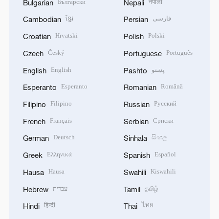
Български
नेपाली
Bulgarian
Nepali
ខ្មែរ
فارسی
Cambodian
Persian
Hrvatski
Polski
Croatian
Polish
Český
Português
Czech
Portuguese
English
پښتو
English
Pashto
Esperanto
Română
Esperanto
Romanian
Filipino
Русский
Filipino
Russian
Français
Српски
French
Serbian
Deutsch
සිංහල
German
Sinhala
Ελληνικά
Español
Greek
Spanish
Hausa
Kiswahili
Hausa
Swahili
עברית
தமிழ்
Hebrew
Tamil
हिन्दी
ไทย
Hindi
Thai