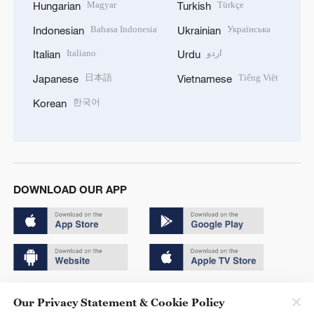
Magyar
Türkçe
Hungarian
Turkish
Bahasa Indonesia
Українська
Indonesian
Ukrainian
Italiano
اردو
Italian
Urdu
日本語
Tiếng Việt
Japanese
Vietnamese
한국어
Korean
DOWNLOAD OUR APP
Copyright © 2024 CGTN.
Our Privacy Statement & Cookie Policy