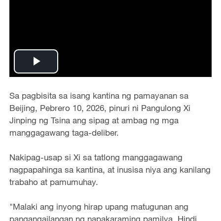
Play
Video
Sa pagbisita sa isang kantina ng pamayanan sa
Beijing
,
Pebrero 10, 2026
, pinuri ni Pangulo
ng
Xi
Jinping
ng
Tsina ang sipag at ambag ng mga
manggagawang taga-deliber.
Nakipag-usap si Xi sa tatlong
manggagawang
nagpapahinga sa
kantina
, at inusisa
ni
ya ang kanilang
trabaho at pamumuhay.
"Malaki ang inyong
hirap upang matugunan ang
pangangailangan ng napakaraming pamilya. Hindi