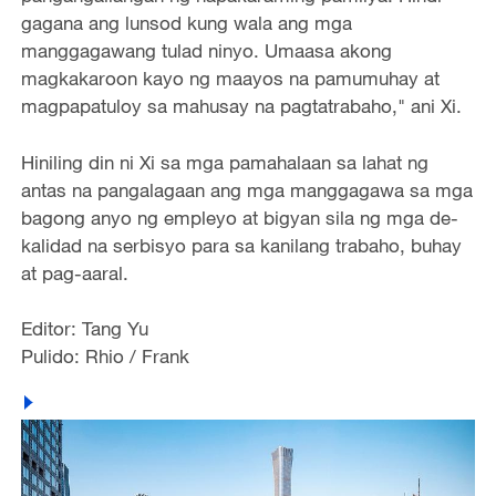
gagana ang lunsod kung wala ang mga
manggagawang tulad ninyo. Umaasa akong
magkakaroon kayo ng maayos na pamumuhay at
magpapatuloy sa mahusay na pagtatrabaho," ani Xi.
Hiniling din ni Xi sa mg
a pamahalaan sa lahat ng
antas na
pangalagaan
ang mga manggagawa sa mga
bagong anyo ng empleyo at bigyan sila ng mga de-
kalidad na serbisyo para sa kanilang trabaho, buhay
at pag-aaral.
Editor: Tang Yu
Pulido: Rhio / Frank