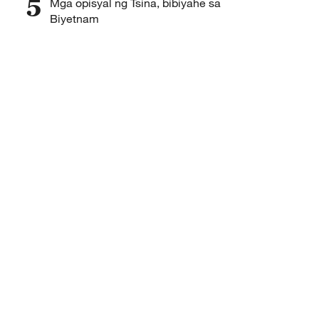
5
Mga opisyal ng Tsina, bibiyahe sa
Biyetnam