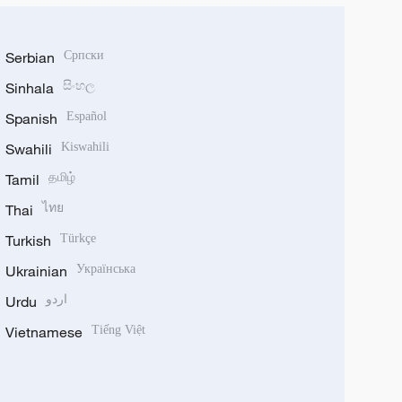
Serbian
Српски
Sinhala
සිංහල
Spanish
Español
Swahili
Kiswahili
Tamil
தமிழ்
Thai
ไทย
Turkish
Türkçe
Ukrainian
Українська
Urdu
اردو
Vietnamese
Tiếng Việt