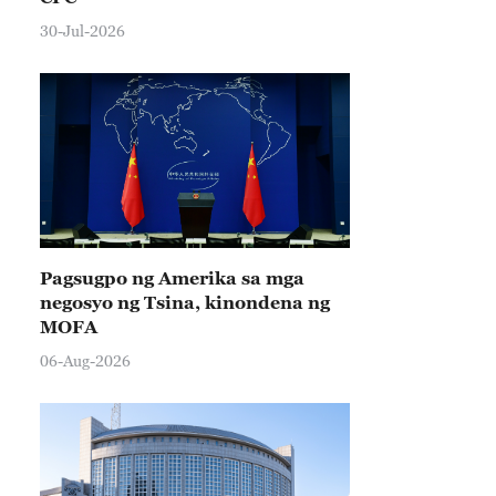
30-Jul-2026
Pagsugpo ng Amerika sa mga
negosyo ng Tsina, kinondena ng
MOFA
06-Aug-2026