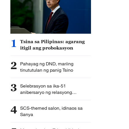
1
Tsina sa Pilipinas: agarang
itigil ang probokasyon
2
Pahayag ng DND, mariing
tinututulan ng panig Tsino
3
Selebrasyon sa ika-51
anibersaryo ng relasyong
diplomatiko ng Tsina at Pilipinas,
idinaos
4
SCS-themed salon, idinaos sa
Sanya