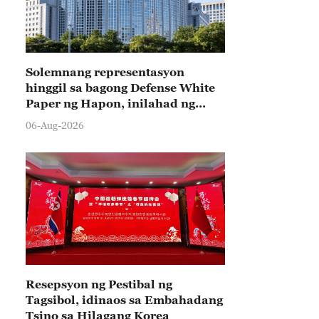
Solemnang representasyon
hinggil sa bagong Defense White
Paper ng Hapon, inilahad ng
Tsina
06-Aug-2026
Resepsyon ng Pestibal ng
Tagsibol, idinaos sa Embahadang
Tsino sa Hilagang Korea