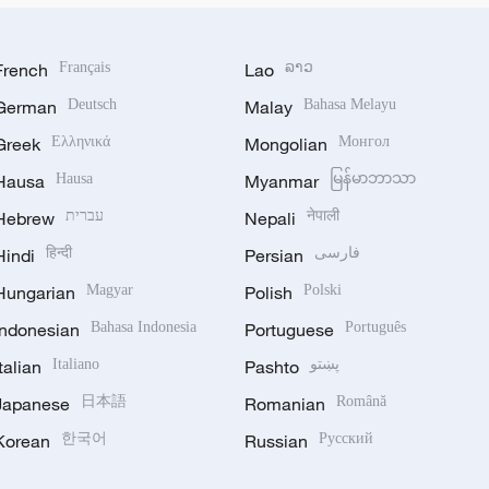
French
Français
Lao
ລາວ
German
Deutsch
Malay
Bahasa Melayu
Greek
Ελληνικά
Mongolian
Монгол
Hausa
Hausa
Myanmar
မြန်မာဘာသာ
Hebrew
עברית
Nepali
नेपाली
Hindi
हिन्दी
Persian
فارسی
Hungarian
Magyar
Polish
Polski
Indonesian
Bahasa Indonesia
Portuguese
Português
Italian
Italiano
Pashto
پښتو
Japanese
日本語
Romanian
Română
Korean
한국어
Russian
Русский