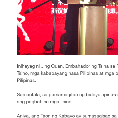
Inihayag ni Jing Quan, Embahador ng Tsina sa P
Tsino, mga kababayang nasa Pilipinas at mga p
Pilipinas.
Samantala, sa pamamagitan ng bideyo, ipina-a
ang pagbati sa mga Tsino.
Aniya, ang Taon ng Kabayo ay sumasagisag sa si