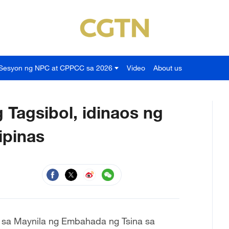
Sesyon ng NPC at CPPCC sa 2026
Video
About us
 Tagsibol, idinaos ng
ipinas
 sa Maynila ng Embahada ng Tsina sa