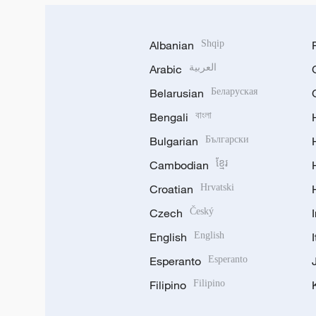
Albanian
Shqip
Arabic
العربية
Belarusian
Беларуская
Bengali
বাংলা
Bulgarian
Български
Cambodian
ខ្មែរ
Croatian
Hrvatski
Czech
Český
English
English
Esperanto
Esperanto
Filipino
Filipino