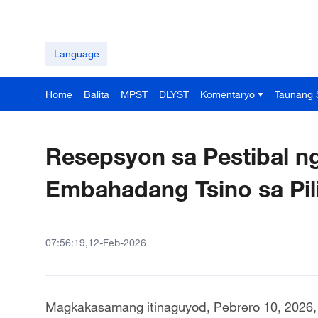
Language
Home
Balita
MPST
DLYST
Komentaryo
Taunang 
Resepsyon sa Pestibal ng
Embahadang Tsino sa Pil
07:56:19,12-Feb-2026
Magkakasamang itinaguyod, Pebrero 10, 2026,