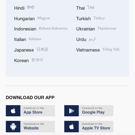
हिन्दी
ไทย
Hindi
Thai
Magyar
Türkçe
Hungarian
Turkish
Bahasa Indonesia
Українська
Indonesian
Ukrainian
Italiano
اردو
Italian
Urdu
日本語
Tiếng Việt
Japanese
Vietnamese
한국어
Korean
DOWNLOAD OUR APP