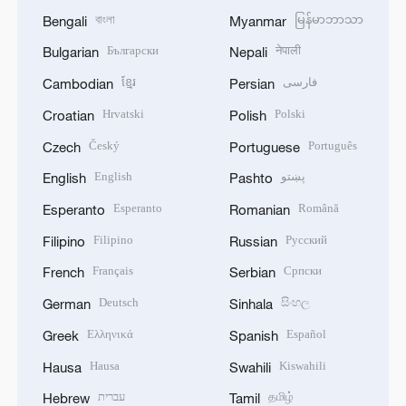
বাংলা
မြန်မာဘာသာ
Bengali
Myanmar
Български
नेपाली
Bulgarian
Nepali
ខ្មែរ
فارسی
Cambodian
Persian
Hrvatski
Polski
Croatian
Polish
Český
Português
Czech
Portuguese
English
پښتو
English
Pashto
Esperanto
Română
Esperanto
Romanian
Filipino
Русский
Filipino
Russian
Français
Српски
French
Serbian
Deutsch
සිංහල
German
Sinhala
Ελληνικά
Español
Greek
Spanish
Hausa
Kiswahili
Hausa
Swahili
עברית
தமிழ்
Hebrew
Tamil