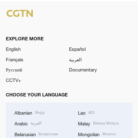
EXPLORE MORE
English
Español
Français
العربية
Русский
Documentary
CCTV+
CHOOSE YOUR LANGUAGE
Shqip
ລາວ
Albanian
Lao
العربية
Bahasa Melayu
Arabic
Malay
Беларуская
Монгол
Belarusian
Mongolian