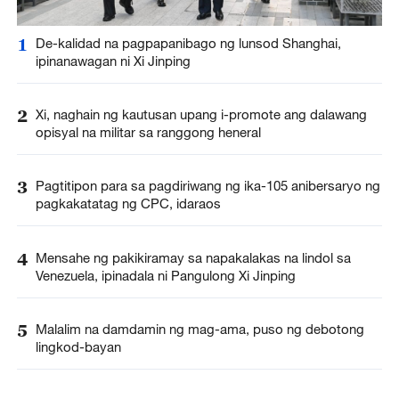
1
De-kalidad na pagpapanibago ng lunsod Shanghai,
ipinanawagan ni Xi Jinping
2
Xi, naghain ng kautusan upang i-promote ang dalawang
opisyal na militar sa ranggong heneral
3
Pagtitipon para sa pagdiriwang ng ika-105 anibersaryo ng
pagkakatatag ng CPC, idaraos
4
Mensahe ng pakikiramay sa napakalakas na lindol sa
Venezuela, ipinadala ni Pangulong Xi Jinping
5
Malalim na damdamin ng mag-ama, puso ng debotong
lingkod-bayan