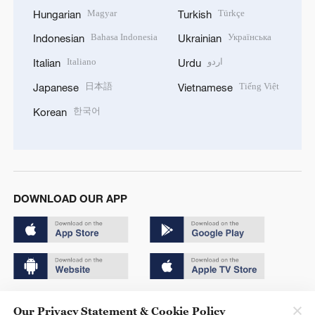
Magyar
Türkçe
Hungarian
Turkish
Bahasa Indonesia
Українська
Indonesian
Ukrainian
Italiano
اردو
Italian
Urdu
日本語
Tiếng Việt
Japanese
Vietnamese
한국어
Korean
DOWNLOAD OUR APP
Copyright © 2024 CGTN.
Our Privacy Statement & Cookie Policy