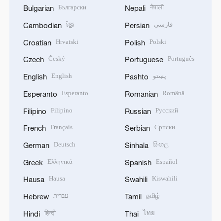
Български
नेपाली
Bulgarian
Nepali
ខ្មែរ
فارسی
Cambodian
Persian
Hrvatski
Polski
Croatian
Polish
Český
Português
Czech
Portuguese
English
پښتو
English
Pashto
Esperanto
Română
Esperanto
Romanian
Filipino
Русский
Filipino
Russian
Français
Српски
French
Serbian
Deutsch
සිංහල
German
Sinhala
Ελληνικά
Español
Greek
Spanish
Hausa
Kiswahili
Hausa
Swahili
עברית
தமிழ்
Hebrew
Tamil
हिन्दी
ไทย
Hindi
Thai