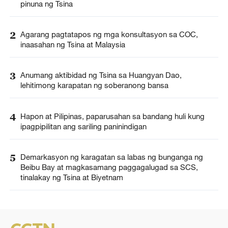
pinuna ng Tsina
2
Agarang pagtatapos ng mga konsultasyon sa COC,
inaasahan ng Tsina at Malaysia
3
Anumang aktibidad ng Tsina sa Huangyan Dao,
lehitimong karapatan ng soberanong bansa
4
Hapon at Pilipinas, paparusahan sa bandang huli kung
ipagpipilitan ang sariling paninindigan
5
Demarkasyon ng karagatan sa labas ng bunganga ng
Beibu Bay at magkasamang paggagalugad sa SCS,
tinalakay ng Tsina at Biyetnam