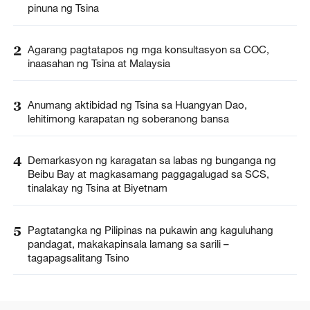
pinuna ng Tsina
2
Agarang pagtatapos ng mga konsultasyon sa COC,
inaasahan ng Tsina at Malaysia
3
Anumang aktibidad ng Tsina sa Huangyan Dao,
lehitimong karapatan ng soberanong bansa
4
Demarkasyon ng karagatan sa labas ng bunganga ng
Beibu Bay at magkasamang paggagalugad sa SCS,
tinalakay ng Tsina at Biyetnam
5
Pagtatangka ng Pilipinas na pukawin ang kaguluhang
pandagat, makakapinsala lamang sa sarili –
tagapagsalitang Tsino