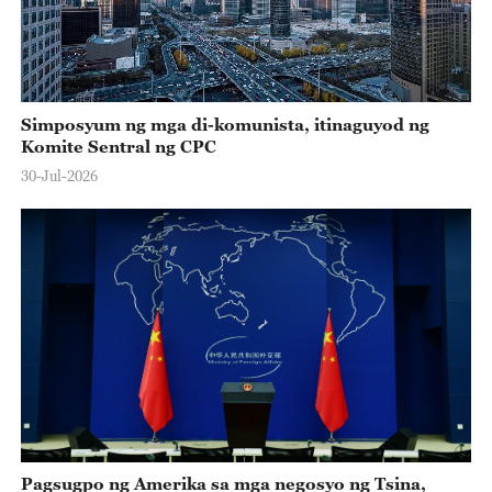
Simposyum ng mga di-komunista, itinaguyod ng
Komite Sentral ng CPC
30-Jul-2026
Pagsugpo ng Amerika sa mga negosyo ng Tsina,