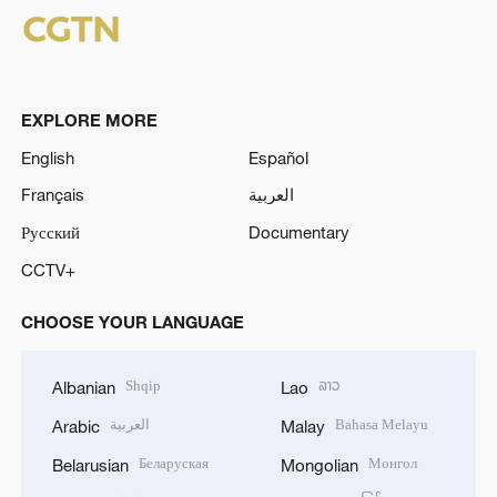
EXPLORE MORE
English
Español
Français
العربية
Русский
Documentary
CCTV+
CHOOSE YOUR LANGUAGE
Shqip
ລາວ
Albanian
Lao
العربية
Bahasa Melayu
Arabic
Malay
Беларуская
Монгол
Belarusian
Mongolian