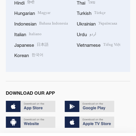
हिन्दी
ไทย
Hindi
Thai
Magyar
Türkçe
Hungarian
Turkish
Bahasa Indonesia
Українська
Indonesian
Ukrainian
Italiano
اردو
Italian
Urdu
日本語
Tiếng Việt
Japanese
Vietnamese
한국어
Korean
DOWNLOAD OUR APP