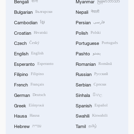
বাংলা
မြန်မာဘာသာ
Bengali
Myanmar
Български
नेपाली
Bulgarian
Nepali
ខ្មែរ
فارسی
Cambodian
Persian
Hrvatski
Polski
Croatian
Polish
Český
Português
Czech
Portuguese
English
پښتو
English
Pashto
Esperanto
Română
Esperanto
Romanian
Filipino
Русский
Filipino
Russian
Français
Српски
French
Serbian
Deutsch
සිංහල
German
Sinhala
Ελληνικά
Español
Greek
Spanish
Hausa
Kiswahili
Hausa
Swahili
עברית
தமிழ்
Hebrew
Tamil