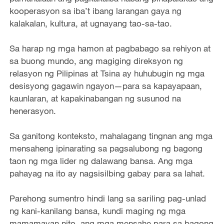
kooperasyon sa iba’t ibang larangan gaya ng
kalakalan, kultura, at ugnayang tao-sa-tao.
Sa harap ng mga hamon at pagbabago sa rehiyon at
sa buong mundo, ang magiging direksyon ng
relasyon ng Pilipinas at Tsina ay huhubugin ng mga
desisyong gagawin ngayon—para sa kapayapaan,
kaunlaran, at kapakinabangan ng susunod na
henerasyon.
Sa ganitong konteksto, mahalagang tingnan ang mga
mensaheng ipinarating sa pagsalubong ng bagong
taon ng mga lider ng dalawang bansa. Ang mga
pahayag na ito ay nagsisilbing gabay para sa lahat.
Parehong sumentro hindi lang sa sariling pag-unlad
ng kani-kanilang bansa, kundi maging ng mga
mamamayan nito, ang mga mensahe para sa bagong