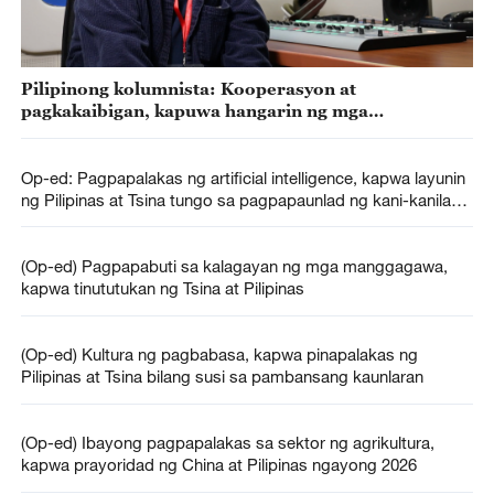
Pilipinong kolumnista: Kooperasyon at
pagkakaibigan, kapuwa hangarin ng mga
mamamayan ng Pilipinas at Tsina tungo sa komong
pag-unlad
Op-ed: Pagpapalakas ng artificial intelligence, kapwa layunin
ng Pilipinas at Tsina tungo sa pagpapaunlad ng kani-kanilang
bansa
(Op-ed) Pagpapabuti sa kalagayan ng mga manggagawa,
kapwa tinututukan ng Tsina at Pilipinas
(Op-ed) Kultura ng pagbabasa, kapwa pinapalakas ng
Pilipinas at Tsina bilang susi sa pambansang kaunlaran
(Op-ed) Ibayong pagpapalakas sa sektor ng agrikultura,
kapwa prayoridad ng China at Pilipinas ngayong 2026