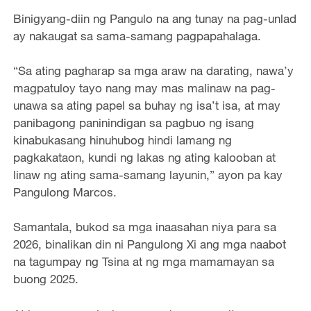
Binigyang-diin ng Pangulo na ang tunay na pag-unlad
ay nakaugat sa sama-samang pagpapahalaga.
“Sa ating pagharap sa mga araw na darating, nawa’y
magpatuloy tayo nang may mas malinaw na pag-
unawa sa ating papel sa buhay ng isa’t isa, at may
panibagong paninindigan sa pagbuo ng isang
kinabukasang hinuhubog hindi lamang ng
pagkakataon, kundi ng lakas ng ating kalooban at
linaw ng ating sama-samang layunin,” ayon pa kay
Pangulong Marcos.
Samantala, bukod sa mga inaasahan niya para sa
2026, binalikan din ni Pangulong Xi ang mga naabot
na tagumpay ng Tsina at ng mga mamamayan sa
buong 2025.