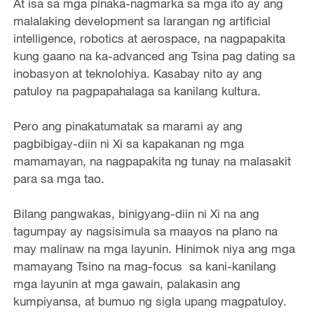
At isa sa mga pinaka-nagmarka sa mga ito ay ang
malalaking development sa larangan ng artificial
intelligence, robotics at aerospace, na nagpapakita
kung gaano na ka-advanced ang Tsina pag dating sa
inobasyon at teknolohiya. Kasabay nito ay ang
patuloy na pagpapahalaga sa kanilang kultura.
Pero ang pinakatumatak sa marami ay ang
pagbibigay-diin ni Xi sa kapakanan ng mga
mamamayan, na nagpapakita ng tunay na malasakit
para sa mga tao.
Bilang pangwakas, binigyang-diin ni Xi na ang
tagumpay ay nagsisimula sa maayos na plano na
may malinaw na mga layunin. Hinimok niya ang mga
mamayang Tsino na mag-focus sa kani-kanilang
mga layunin at mga gawain, palakasin ang
kumpiyansa, at bumuo ng sigla upang magpatuloy.