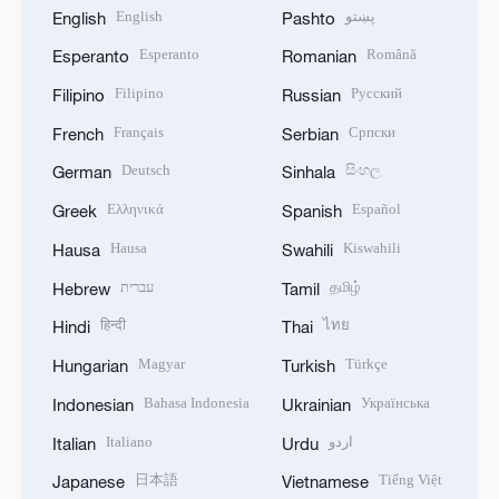
English
پښتو
English
Pashto
Esperanto
Română
Esperanto
Romanian
Filipino
Русский
Filipino
Russian
Français
Српски
French
Serbian
Deutsch
සිංහල
German
Sinhala
Ελληνικά
Español
Greek
Spanish
Hausa
Kiswahili
Hausa
Swahili
עברית
தமிழ்
Hebrew
Tamil
हिन्दी
ไทย
Hindi
Thai
Magyar
Türkçe
Hungarian
Turkish
Bahasa Indonesia
Українська
Indonesian
Ukrainian
Italiano
اردو
Italian
Urdu
日本語
Tiếng Việt
Japanese
Vietnamese