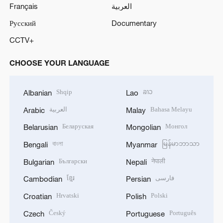
Français
العربية
Русский
Documentary
CCTV+
CHOOSE YOUR LANGUAGE
Shqip
ລາວ
Albanian
Lao
العربية
Bahasa Melayu
Arabic
Malay
Беларуская
Монгол
Belarusian
Mongolian
বাংলা
မြန်မာဘာသာ
Bengali
Myanmar
Български
नेपाली
Bulgarian
Nepali
ខ្មែរ
فارسی
Cambodian
Persian
Hrvatski
Polski
Croatian
Polish
Český
Português
Czech
Portuguese