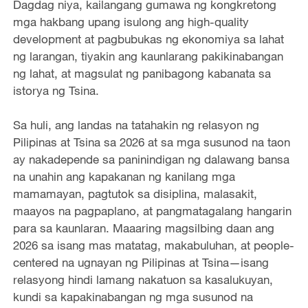
Dagdag niya, kailangang gumawa ng kongkretong
mga hakbang upang isulong ang high-quality
development at pagbubukas ng ekonomiya sa lahat
ng larangan, tiyakin ang kaunlarang pakikinabangan
ng lahat, at magsulat ng panibagong kabanata sa
istorya ng Tsina.
Sa huli, ang landas na tatahakin ng relasyon ng
Pilipinas at Tsina sa 2026 at sa mga susunod na taon
ay nakadepende sa paninindigan ng dalawang bansa
na unahin ang kapakanan ng kanilang mga
mamamayan, pagtutok sa disiplina, malasakit,
maayos na pagpaplano, at pangmatagalang hangarin
para sa kaunlaran. Maaaring magsilbing daan ang
2026 sa isang mas matatag, makabuluhan, at people-
centered na ugnayan ng Pilipinas at Tsina—isang
relasyong hindi lamang nakatuon sa kasalukuyan,
kundi sa kapakinabangan ng mga susunod na