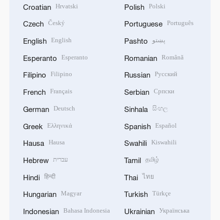
Hrvatski
Polski
Croatian
Polish
Český
Português
Czech
Portuguese
English
پښتو
English
Pashto
Esperanto
Română
Esperanto
Romanian
Filipino
Русский
Filipino
Russian
Français
Српски
French
Serbian
Deutsch
සිංහල
German
Sinhala
Ελληνικά
Español
Greek
Spanish
Hausa
Kiswahili
Hausa
Swahili
עברית
தமிழ்
Hebrew
Tamil
हिन्दी
ไทย
Hindi
Thai
Magyar
Türkçe
Hungarian
Turkish
Bahasa Indonesia
Українська
Indonesian
Ukrainian