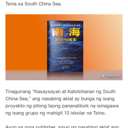
Tsina sa South China Sea.
Tinaguriang “Kasaysayan at Katotohanan ng South
China Sea,” ang nasabing aklat ay bunga ng isang
proyekto ng pitong taong pananaliksik na isinagawa
ng isang grupo ng mahigit 10 iskolar na Tsino.
Ayon sa mga publisher, sinuri ng nasabing aklat ang