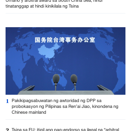
Umano’y arbitral award sa South China Sea, hindi
tinatanggap at hindi kinikilala ng Tsina
1
Pakikipagsabuwatan ng awtoridad ng DPP sa
probokasyon ng Pilipinas sa Ren’ai Jiao, kinondena ng
Chinese mainland
2
Tsina sa EU: itigil ang pag-endorso sa ilegal na “arbitral