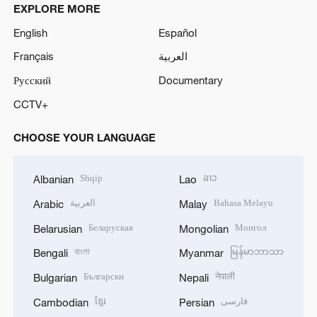
EXPLORE MORE
English
Español
Français
العربية
Русский
Documentary
CCTV+
CHOOSE YOUR LANGUAGE
Shqip
ລາວ
Albanian
Lao
العربية
Bahasa Melayu
Arabic
Malay
Беларуская
Монгол
Belarusian
Mongolian
বাংলা
မြန်မာဘာသာ
Bengali
Myanmar
Български
नेपाली
Bulgarian
Nepali
ខ្មែរ
فارسی
Cambodian
Persian