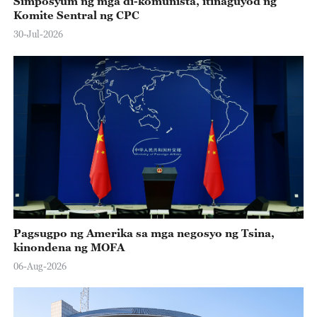
Simposyum ng mga di-komunista, itinaguyod ng
Komite Sentral ng CPC
30-Jul-2026
Pagsugpo ng Amerika sa mga negosyo ng Tsina,
kinondena ng MOFA
06-Aug-2026