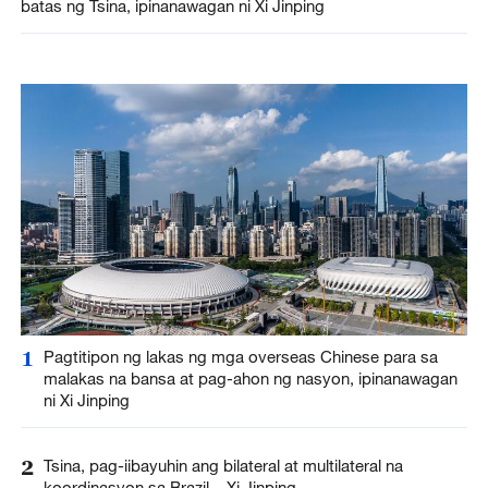
batas ng Tsina, ipinanawagan ni Xi Jinping
1
Pagtitipon ng lakas ng mga overseas Chinese para sa
malakas na bansa at pag-ahon ng nasyon, ipinanawagan
ni Xi Jinping
2
Tsina, pag-iibayuhin ang bilateral at multilateral na
koordinasyon sa Brazil – Xi Jinping