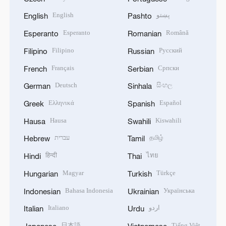
English
پښتو
English
Pashto
Esperanto
Română
Esperanto
Romanian
Filipino
Русский
Filipino
Russian
Français
Српски
French
Serbian
Deutsch
සිංහල
German
Sinhala
Ελληνικά
Español
Greek
Spanish
Hausa
Kiswahili
Hausa
Swahili
עברית
தமிழ்
Hebrew
Tamil
हिन्दी
ไทย
Hindi
Thai
Magyar
Türkçe
Hungarian
Turkish
Bahasa Indonesia
Українська
Indonesian
Ukrainian
Italiano
اردو
Italian
Urdu
日本語
Tiếng Việt
Japanese
Vietnamese