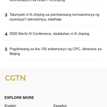
3
Talumpati ni Xi Jinping sa pambansang komperensya ng
siyensiya’t teknolohiya, inilathala
4
2026 World AI Conference, dadaluhan ni Xi Jinping
5
Pagdiriwang sa ika-105 anibersaryo ng CPC, idinaraos sa
Beijing
EXPLORE MORE
English
Español