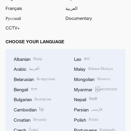
Français
العربية
Русский
Documentary
CCTV+
CHOOSE YOUR LANGUAGE
Shqip
ລາວ
Albanian
Lao
العربية
Bahasa Melayu
Arabic
Malay
Беларуская
Монгол
Belarusian
Mongolian
বাংলা
မြန်မာဘာသာ
Bengali
Myanmar
Български
नेपाली
Bulgarian
Nepali
ខ្មែរ
فارسی
Cambodian
Persian
Hrvatski
Polski
Croatian
Polish
Český
Português
Czech
Portuguese