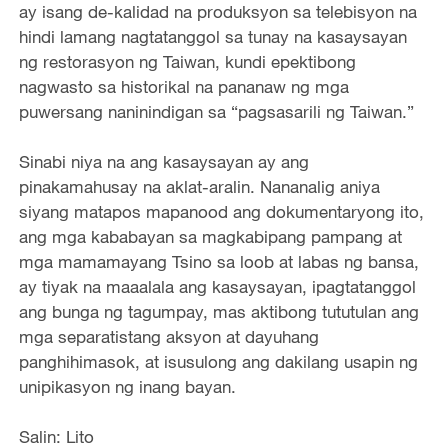
ay isang de-kalidad na produksyon sa telebisyon na
hindi lamang nagtatanggol sa tunay na kasaysayan
ng restorasyon ng Taiwan, kundi epektibong
nagwasto sa historikal na pananaw ng mga
puwersang naninindigan sa “pagsasarili ng Taiwan.”
Sinabi niya na ang kasaysayan ay ang
pinakamahusay na aklat-aralin. Nananalig aniya
siyang matapos mapanood ang dokumentaryong ito,
ang mga kababayan sa magkabipang pampang at
mga mamamayang Tsino sa loob at labas ng bansa,
ay tiyak na maaalala ang kasaysayan, ipagtatanggol
ang bunga ng tagumpay, mas aktibong tututulan ang
mga separatistang aksyon at dayuhang
panghihimasok, at isusulong ang dakilang usapin ng
unipikasyon ng inang bayan.
Salin: Lito