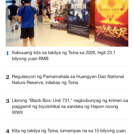
1
Kabuuang kita sa takilya ng Tsina sa 2026, higit 23.1
bilyong yuan RMB
2
Regulasyon ng Pamamahala sa Huangyan Dao National
Nature Reserve, inilabas ng Tsina
3
Librong "Black Box: Unit 731," nagbubunyag ng krimen sa
paggamit ng biyolohikal na sandata ng Hapon noong
WWII
4
Kita ng takilya ng Tsina, lumampas na sa 15 bilyong yuan