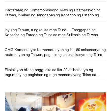
Pagtatatag ng Komemorasyong Araw ng Restorasyon ng
Taiwan, inilahad ng Tanggapan ng Konseho ng Estado ng
Tsina sa mga Suliranin ng Taiwan
Isyu ng Taiwan, tungkol sa mga Tsino — Tanggapan ng
Konseho ng Estado ng Tsina sa mga Suliranin ng Taiwan
CMG Komentaryo: Komemorasyon ng ika-80 anibersaryo ng
restorasyon ng Taiwan, pagsulong sa unipikasyon ng Tsina
Eksibisyon bilang paggunita sa ika-80 anibersaryo ng
tagumpay ng paglaban ng mga mamamayang Tsino sa
agresyon ng Hapon at pandaigdigang digmaan laban sa
pasista, idinaos