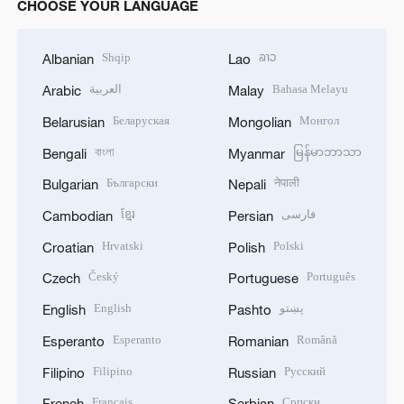
CHOOSE YOUR LANGUAGE
Shqip
ລາວ
Albanian
Lao
العربية
Bahasa Melayu
Arabic
Malay
Беларуская
Монгол
Belarusian
Mongolian
বাংলা
မြန်မာဘာသာ
Bengali
Myanmar
Български
नेपाली
Bulgarian
Nepali
ខ្មែរ
فارسی
Cambodian
Persian
Hrvatski
Polski
Croatian
Polish
Český
Português
Czech
Portuguese
English
پښتو
English
Pashto
Esperanto
Română
Esperanto
Romanian
Filipino
Русский
Filipino
Russian
Français
Српски
French
Serbian