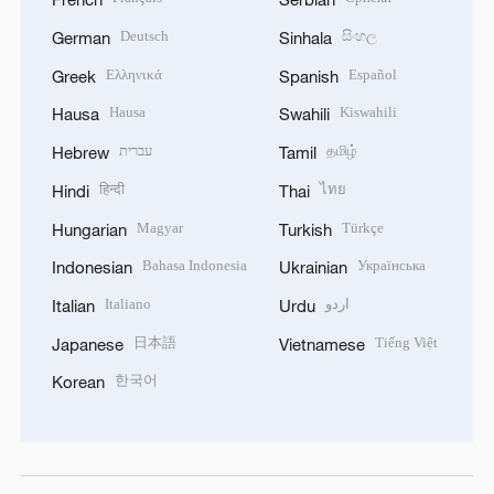
Deutsch
සිංහල
German
Sinhala
Ελληνικά
Español
Greek
Spanish
Hausa
Kiswahili
Hausa
Swahili
עברית
தமிழ்
Hebrew
Tamil
हिन्दी
ไทย
Hindi
Thai
Magyar
Türkçe
Hungarian
Turkish
Bahasa Indonesia
Українська
Indonesian
Ukrainian
Italiano
اردو
Italian
Urdu
日本語
Tiếng Việt
Japanese
Vietnamese
한국어
Korean