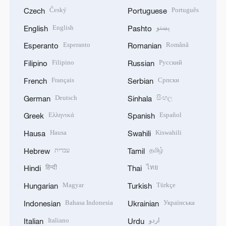
Český
Português
Czech
Portuguese
English
پښتو
English
Pashto
Esperanto
Română
Esperanto
Romanian
Filipino
Русский
Filipino
Russian
Français
Српски
French
Serbian
Deutsch
සිංහල
German
Sinhala
Ελληνικά
Español
Greek
Spanish
Hausa
Kiswahili
Hausa
Swahili
עברית
தமிழ்
Hebrew
Tamil
हिन्दी
ไทย
Hindi
Thai
Magyar
Türkçe
Hungarian
Turkish
Bahasa Indonesia
Українська
Indonesian
Ukrainian
Italiano
اردو
Italian
Urdu