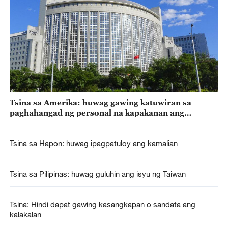
Tsina sa Amerika: huwag gawing katuwiran sa
paghahangad ng personal na kapakanan ang
umano’y “banta ng Tsina”
Tsina sa Hapon: huwag ipagpatuloy ang kamalian
Tsina sa Pilipinas: huwag guluhin ang isyu ng Taiwan
Tsina: Hindi dapat gawing kasangkapan o sandata ang
kalakalan