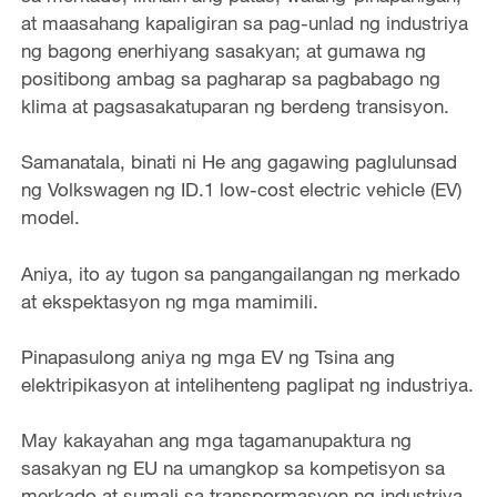
at maasahang kapaligiran sa pag-unlad ng industriya
ng bagong enerhiyang sasakyan; at gumawa ng
positibong ambag sa pagharap sa pagbabago ng
klima at pagsasakatuparan ng berdeng transisyon.
Samanatala, binati ni He ang gagawing paglulunsad
ng Volkswagen ng ID.1 low-cost electric vehicle (EV)
model.
Aniya, ito ay tugon sa pangangailangan ng merkado
at ekspektasyon ng mga mamimili.
Pinapasulong aniya ng mga EV ng Tsina ang
elektripikasyon at intelihenteng paglipat ng industriya.
May kakayahan ang mga tagamanupaktura ng
sasakyan ng EU na umangkop sa kompetisyon sa
merkado at sumali sa transpormasyon ng industriya,