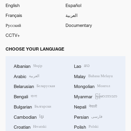
English
Español
Français
العربية
Русский
Documentary
CCTV+
CHOOSE YOUR LANGUAGE
Shqip
ລາວ
Albanian
Lao
العربية
Bahasa Melayu
Arabic
Malay
Беларуская
Монгол
Belarusian
Mongolian
বাংলা
မြန်မာဘာသာ
Bengali
Myanmar
Български
नेपाली
Bulgarian
Nepali
ខ្មែរ
فارسی
Cambodian
Persian
Hrvatski
Polski
Croatian
Polish