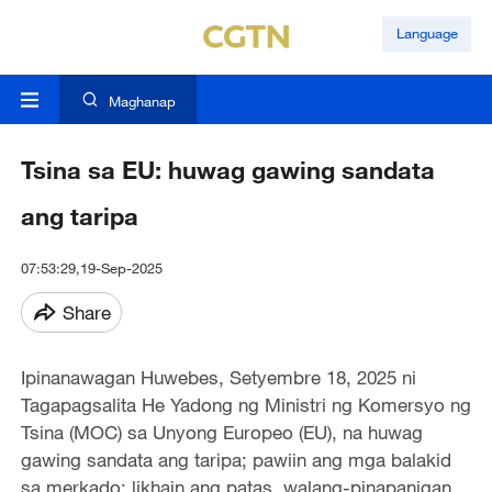
Language
Maghanap
Tsina sa EU: huwag gawing sandata
ang taripa
07:53:29,19-Sep-2025
Share
Ipinanawagan Huwebes, Setyembre 18, 2025 ni
Tagapagsalita He Yadong ng Ministri ng Komersyo ng
Tsina (MOC) sa Unyong Europeo (EU), na huwag
gawing sandata ang taripa; pawiin ang mga balakid
sa merkado; likhain ang patas, walang-pinapanigan,