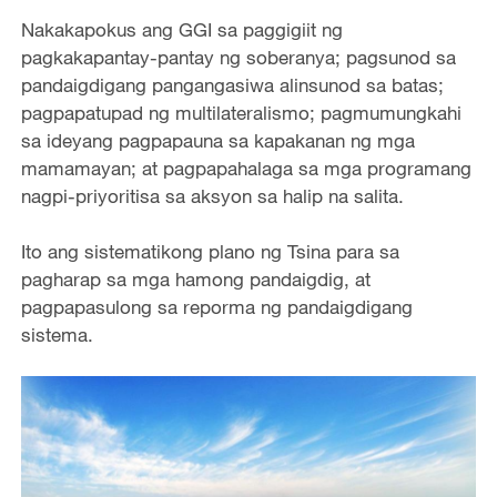
Nakakapokus ang GGI sa paggigiit ng
pagkakapantay-pantay ng soberanya; pagsunod sa
pandaigdigang pangangasiwa alinsunod sa batas;
pagpapatupad ng multilateralismo; pagmumungkahi
sa ideyang pagpapauna sa kapakanan ng mga
mamamayan; at pagpapahalaga sa mga programang
nagpi-priyoritisa sa aksyon sa halip na salita.
Ito ang sistematikong plano ng Tsina para sa
pagharap sa mga hamong pandaigdig, at
pagpapasulong sa reporma ng pandaigdigang
sistema.