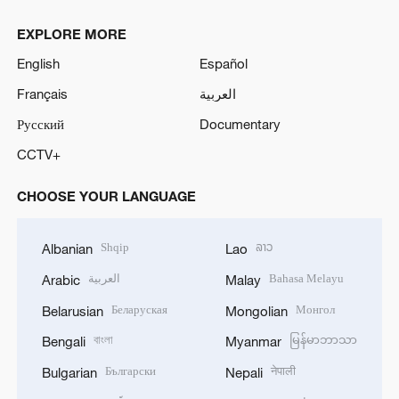
EXPLORE MORE
English
Español
Français
العربية
Русский
Documentary
CCTV+
CHOOSE YOUR LANGUAGE
Shqip
ລາວ
Albanian
Lao
العربية
Bahasa Melayu
Arabic
Malay
Беларуская
Монгол
Belarusian
Mongolian
বাংলা
မြန်မာဘာသာ
Bengali
Myanmar
Български
नेपाली
Bulgarian
Nepali