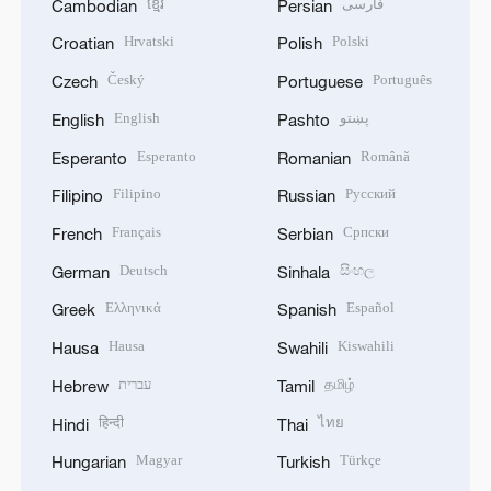
ខ្មែរ
فارسی
Cambodian
Persian
Hrvatski
Polski
Croatian
Polish
Český
Português
Czech
Portuguese
English
پښتو
English
Pashto
Esperanto
Română
Esperanto
Romanian
Filipino
Русский
Filipino
Russian
Français
Српски
French
Serbian
Deutsch
සිංහල
German
Sinhala
Ελληνικά
Español
Greek
Spanish
Hausa
Kiswahili
Hausa
Swahili
עברית
தமிழ்
Hebrew
Tamil
हिन्दी
ไทย
Hindi
Thai
Magyar
Türkçe
Hungarian
Turkish