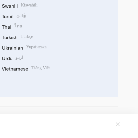
Swahili
Kiswahili
Tamil
தமிழ்
Thai
ไทย
Turkish
Türkçe
Ukrainian
Українська
Urdu
اردو
Vietnamese
Tiếng Việt