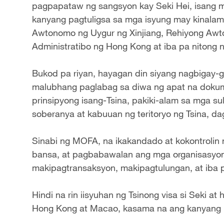
pagpapataw ng sangsyon kay Seki Hei, isang 
kanyang pagtuligsa sa mga isyung may kinalam
Awtonomo ng Uygur ng Xinjiang, Rehiyong Awt
Administratibo ng Hong Kong at iba pa nitong
Bukod pa riyan, hayagan din siyang nagbigay-g
malubhang paglabag sa diwa ng apat na dokume
prinsipyong isang-Tsina, pakiki-alam sa mga sul
soberanya at kabuuan ng teritoryo ng Tsina, dag
Sinabi ng MOFA, na ikakandado at kokontrolin n
bansa, at pagbabawalan ang mga organisasyon 
makipagtransaksyon, makipagtulungan, at iba 
Hindi na rin iisyuhan ng Tsinong visa si Seki 
Hong Kong at Macao, kasama na ang kanyang 