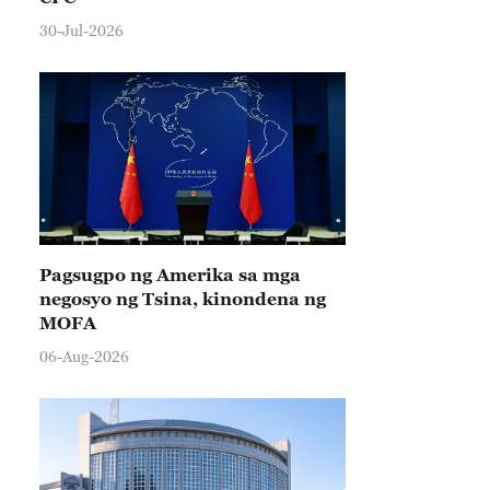
30-Jul-2026
Pagsugpo ng Amerika sa mga
negosyo ng Tsina, kinondena ng
MOFA
06-Aug-2026