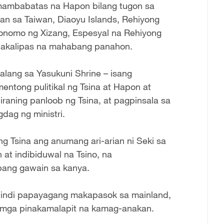
mambabatas na Hapon bilang tugon sa
an sa Taiwan, Diaoyu Islands, Rehiyong
onomo ng Xizang, Espesyal na Rehiyong
 nakalipas na mahabang panahon.
alang sa Yasukuni Shrine – isang
ntong pulitikal ng Tsina at Hapon at
iraning panloob ng Tsina, at pagpinsala sa
dag ng ministri.
g Tsina ang anumang ari-arian ni Seki sa
at indibiduwal na Tsino, na
pang gawain sa kanya.
at hindi papayagang makapasok sa mainland,
mga pinakamalapit na kamag-anakan.