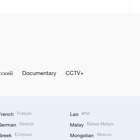
сский
Documentary
CCTV+
French
Français
Lao
ລາວ
German
Deutsch
Malay
Bahasa Melayu
Greek
Ελληνικά
Mongolian
Монгол