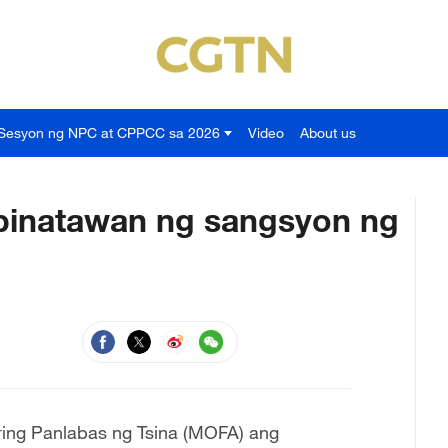
Sesyon ng NPC at CPPCC sa 2026
Video
About us
inatawan ng sangsyon ng
ring Panlabas ng Tsina (MOFA) ang