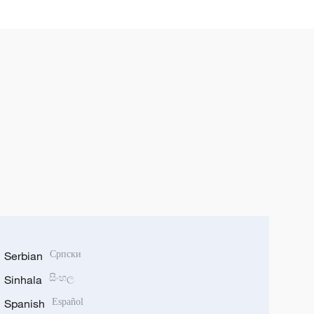
Serbian
Српски
Sinhala
සිංහල
Spanish
Español