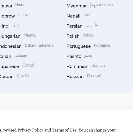
Hausa
Hausa
Myanmar
မြန်မာဘာသာ
Hebrew
עברית
Nepali
नेपाली
Hindi
हिन्दी
Persian
فارسی
Hungarian
Magyar
Polish
Polski
Indonesian
Bahasa Indonesia
Portuguese
Português
Italian
Italiano
Pashto
پښتو
Japanese
日本語
Romanian
Română
Korean
한국어
Russian
Русский
es, revised Privacy Policy and Terms of Use. You can change your