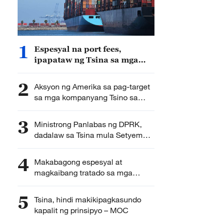
1
Espesyal na port fees,
ipapataw ng Tsina sa mga
bapor ng Amerika
2
Aksyon ng Amerika sa pag-target
sa mga kompanyang Tsino sa
katuwiran ng pambansang
seguridad, kinondena ng Tsina
3
Ministrong Panlabas ng DPRK,
dadalaw sa Tsina mula Setyembre
27 hanggang 30
4
Makabagong espesyal at
magkaibang tratado sa mga
talastasan ng WTO, hindi
hahangarin ng Tsina
5
Tsina, hindi makikipagkasundo
kapalit ng prinsipyo – MOC