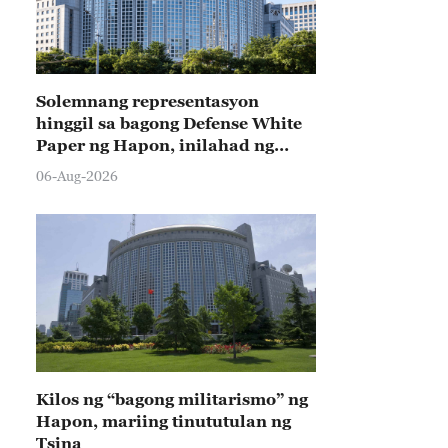
Solemnang representasyon
hinggil sa bagong Defense White
Paper ng Hapon, inilahad ng
Tsina
06-Aug-2026
Kilos ng “bagong militarismo” ng
Hapon, mariing tinututulan ng
Tsina