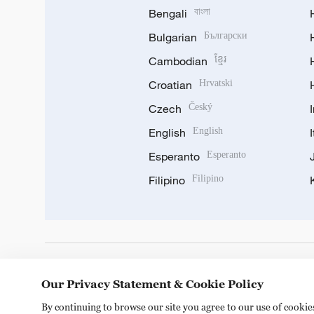
Bengali
বাংলা
Bulgarian
Български
Cambodian
ខ្មែរ
Croatian
Hrvatski
Czech
Český
English
English
Esperanto
Esperanto
Filipino
Filipino
DOWNLOAD OUR APP
Our Privacy Statement & Cookie Policy
By continuing to browse our site you agree to our use of cooki