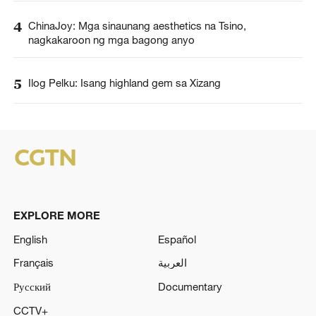
4
ChinaJoy: Mga sinaunang aesthetics na Tsino,
nagkakaroon ng mga bagong anyo
5
Ilog Pelku: Isang highland gem sa Xizang
EXPLORE MORE
English
Español
Français
العربية
Русский
Documentary
CCTV+