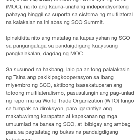
(MOC), na ito ang kauna-unahang independiyenteng
pahayag hinggil sa suporta sa sistema ng multilateral
na kalakalan na inilabas ng SCO Summit.
Ipinakikita nito ang matatag na kapasiyahan ng SCO
sa pangangalaga sa pandaigdigang kaayusang
pangkalakalan, dagdag ng MOC.
Sa susunod na hakbang, lalo pa anitong palalakasin
ng Tsina ang pakikipagkooperasyon sa ibang
miyembro ng SCO, aktibong isasakatuparan ang
totoong multilateralismo, pasusulungin ang pag-unlad
ng reporma sa World Trade Organization (WTO) tungo
sa tumpak na direksyon, para igarantiya ang
makatuwirang karapatan at kapakanan ng mga
umuumlad na bansa ng SCO, at ibibigay ang ambag
para sa pagtatatag ng bukas na pandaigdigang
kabuhayan.