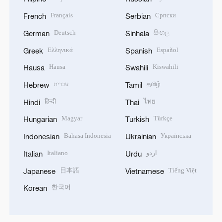
Français
Српски
French
Serbian
Deutsch
සිංහල
German
Sinhala
Ελληνικά
Español
Greek
Spanish
Hausa
Kiswahili
Hausa
Swahili
עברית
தமிழ்
Hebrew
Tamil
हिन्दी
ไทย
Hindi
Thai
Magyar
Türkçe
Hungarian
Turkish
Bahasa Indonesia
Українська
Indonesian
Ukrainian
Italiano
اردو
Italian
Urdu
日本語
Tiếng Việt
Japanese
Vietnamese
한국어
Korean