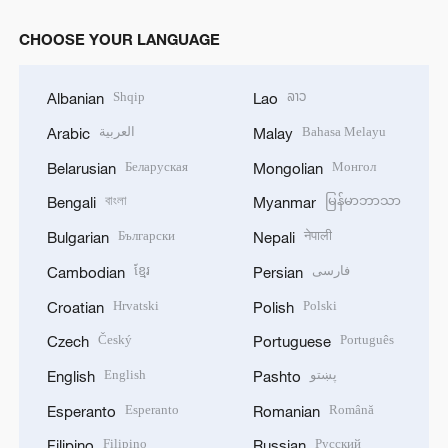
CHOOSE YOUR LANGUAGE
Shqip
ລາວ
Albanian
Lao
العربية
Bahasa Melayu
Arabic
Malay
Беларуская
Монгол
Belarusian
Mongolian
বাংলা
မြန်မာဘာသာ
Bengali
Myanmar
Български
नेपाली
Bulgarian
Nepali
ខ្មែរ
فارسی
Cambodian
Persian
Hrvatski
Polski
Croatian
Polish
Český
Português
Czech
Portuguese
English
پښتو
English
Pashto
Esperanto
Română
Esperanto
Romanian
Filipino
Русский
Filipino
Russian