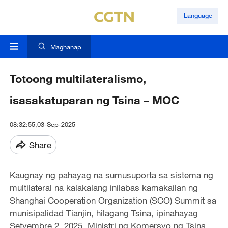
Language
Maghanap
Totoong multilateralismo,
isasakatuparan ng Tsina – MOC
08:32:55,03-Sep-2025
Share
Kaugnay ng pahayag na sumusuporta sa sistema ng
multilateral na kalakalang inilabas kamakailan ng
Shanghai Cooperation Organization (SCO) Summit sa
munisipalidad Tianjin, hilagang Tsina, ipinahayag
Setyembre 2, 2025, Ministri ng Komersyo ng Tsina