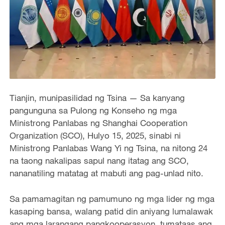
Tianjin, munipasilidad ng Tsina — Sa kanyang
pangunguna sa Pulong ng Konseho ng mga
Ministrong Panlabas ng Shanghai Cooperation
Organization (SCO), Hulyo 15, 2025, sinabi ni
Ministrong Panlabas Wang Yi ng Tsina, na nitong 24
na taong nakalipas sapul nang itatag ang SCO,
nananatiling matatag at mabuti ang pag-unlad nito.
Sa pamamagitan ng pamumuno ng mga lider ng mga
kasaping bansa, walang patid din aniyang lumalawak
ang mga larangang pangkooperasyon, tumataas ang