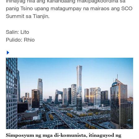
Inihayag nila ang kahandaang makipagkoordina sa
panig Tsino upang matagumpay na mairaos ang SCO
Summit sa Tianjin.
Salin: Lito
Pulido: Rhio
Simposyum ng mga di-komunista, itinaguyod ng