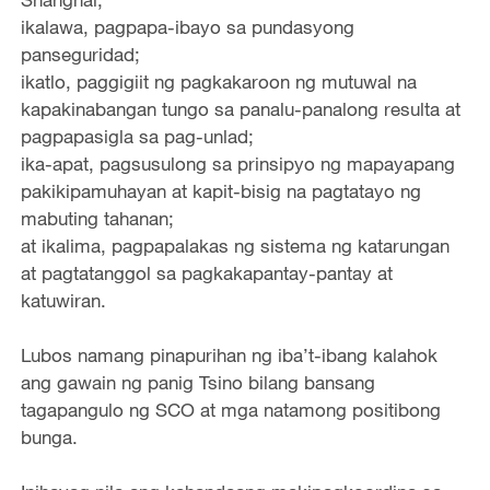
ikalawa, pagpapa-ibayo sa pundasyong
panseguridad;
ikatlo, paggigiit ng pagkakaroon ng mutuwal na
kapakinabangan tungo sa panalu-panalong resulta at
pagpapasigla sa pag-unlad;
ika-apat, pagsusulong sa prinsipyo ng mapayapang
pakikipamuhayan at kapit-bisig na pagtatayo ng
mabuting tahanan;
at ikalima, pagpapalakas ng sistema ng katarungan
at pagtatanggol sa pagkakapantay-pantay at
katuwiran.
Lubos namang pinapurihan ng iba’t-ibang kalahok
ang gawain ng panig Tsino bilang bansang
tagapangulo ng SCO at mga natamong positibong
bunga.