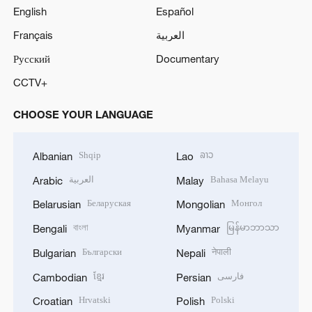
English
Español
Français
العربية
Русский
Documentary
CCTV+
CHOOSE YOUR LANGUAGE
Shqip
ລາວ
Albanian
Lao
العربية
Bahasa Melayu
Arabic
Malay
Беларуская
Монгол
Belarusian
Mongolian
বাংলা
မြန်မာဘာသာ
Bengali
Myanmar
Български
नेपाली
Bulgarian
Nepali
ខ្មែរ
فارسی
Cambodian
Persian
Hrvatski
Polski
Croatian
Polish