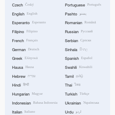
Český
Português
Czech
Portuguese
English
پښتو
English
Pashto
Esperanto
Română
Esperanto
Romanian
Filipino
Русский
Filipino
Russian
Français
Српски
French
Serbian
Deutsch
සිංහල
German
Sinhala
Ελληνικά
Español
Greek
Spanish
Hausa
Kiswahili
Hausa
Swahili
עברית
தமிழ்
Hebrew
Tamil
हिन्दी
ไทย
Hindi
Thai
Magyar
Türkçe
Hungarian
Turkish
Bahasa Indonesia
Українська
Indonesian
Ukrainian
Italiano
اردو
Italian
Urdu