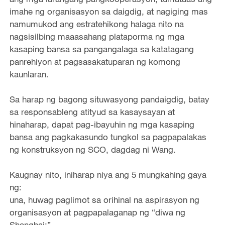
imahe ng organisasyon sa daigdig, at nagiging mas
namumukod ang estratehikong halaga nito na
nagsisilbing maaasahang plataporma ng mga
kasaping bansa sa pangangalaga sa katatagang
panrehiyon at pagsasakatuparan ng komong
kaunlaran.
Sa harap ng bagong situwasyong pandaigdig, batay
sa responsableng atityud sa kasaysayan at
hinaharap, dapat pag-ibayuhin ng mga kasaping
bansa ang pagkakasundo tungkol sa pagpapalakas
ng konstruksyon ng SCO, dagdag ni Wang.
Kaugnay nito, iniharap niya ang 5 mungkahing gaya
ng:
una, huwag paglimot sa orihinal na aspirasyon ng
organisasyon at pagpapalaganap ng “diwa ng
Shanghai;”