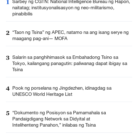
1
Sarbey ng CGTN: National Intelligence Bureau ng Hapon,
naitatag; institusyonalisasyon ng neo-militarismo,
pinabibilis
2
“Taon ng Tsina” ng APEC, natamo na ang isang serye ng
maagang pag-ani— MOFA
3
Salarin sa panghihimasok sa Embahadong Tsino sa
Tokyo, kailangang panagutin: paliwanag dapat ibigay sa
Tsina
4
Pook ng porselana ng Jingdezhen, idinagdag sa
UNESCO World Heritage List
5
“Dokumento ng Posisyon sa Pamamahala sa
Pandaigdigang Network sa Didyital at
Intelihenteng Panahon,” inilabas ng Tsina