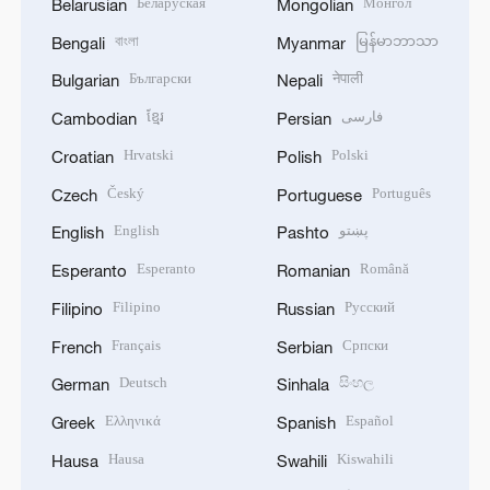
Беларуская
Монгол
Belarusian
Mongolian
বাংলা
မြန်မာဘာသာ
Bengali
Myanmar
Български
नेपाली
Bulgarian
Nepali
ខ្មែរ
فارسی
Cambodian
Persian
Hrvatski
Polski
Croatian
Polish
Český
Português
Czech
Portuguese
English
پښتو
English
Pashto
Esperanto
Română
Esperanto
Romanian
Filipino
Русский
Filipino
Russian
Français
Српски
French
Serbian
Deutsch
සිංහල
German
Sinhala
Ελληνικά
Español
Greek
Spanish
Hausa
Kiswahili
Hausa
Swahili