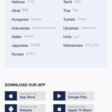
עברית
தமிழ்
Hebrew
Tamil
हिन्दी
ไทย
Hindi
Thai
Magyar
Türkçe
Hungarian
Turkish
Bahasa Indonesia
Українська
Indonesian
Ukrainian
Italiano
اردو
Italian
Urdu
日本語
Tiếng Việt
Japanese
Vietnamese
한국어
Korean
DOWNLOAD OUR APP