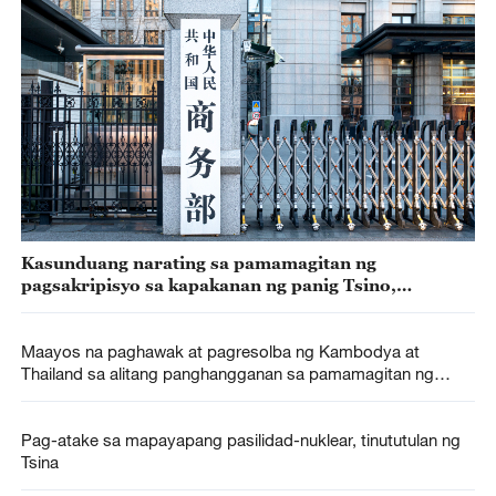
Kasunduang narating sa pamamagitan ng
pagsakripisyo sa kapakanan ng panig Tsino,
tinututulan ng Tsina
Maayos na paghawak at pagresolba ng Kambodya at
Thailand sa alitang panghangganan sa pamamagitan ng
negosasyon, suportado ng Tsina
Pag-atake sa mapayapang pasilidad-nuklear, tinututulan ng
Tsina