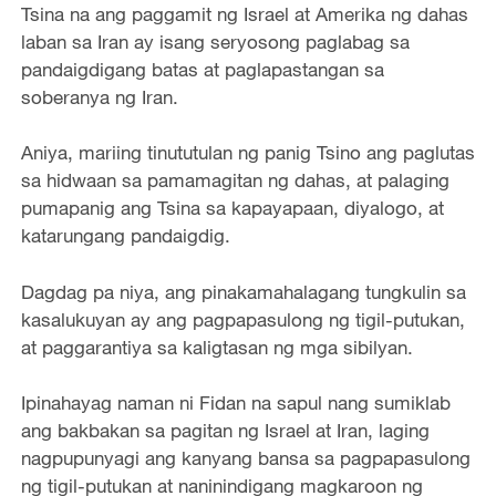
Tsina na ang paggamit ng Israel at Amerika ng dahas
laban sa Iran ay isang seryosong paglabag sa
pandaigdigang batas at paglapastangan sa
soberanya ng Iran.
Aniya, mariing tinututulan ng panig Tsino ang paglutas
sa hidwaan sa pamamagitan ng dahas, at palaging
pumapanig ang Tsina sa kapayapaan, diyalogo, at
katarungang pandaigdig.
Dagdag pa niya, ang pinakamahalagang tungkulin sa
kasalukuyan ay ang pagpapasulong ng tigil-putukan,
at paggarantiya sa kaligtasan ng mga sibilyan.
Ipinahayag naman ni Fidan na sapul nang sumiklab
ang bakbakan sa pagitan ng Israel at Iran, laging
nagpupunyagi ang kanyang bansa sa pagpapasulong
ng tigil-putukan at naninindigang magkaroon ng