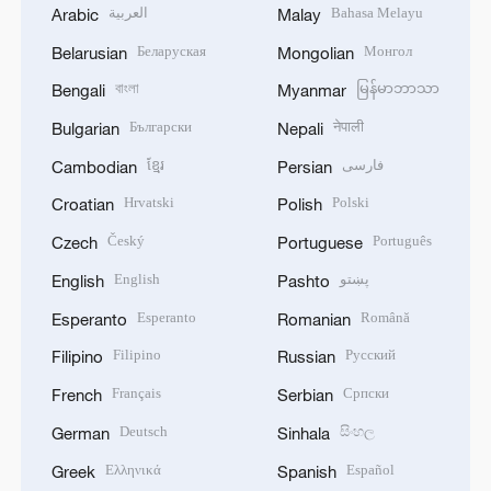
العربية
Bahasa Melayu
Arabic
Malay
Беларуская
Монгол
Belarusian
Mongolian
বাংলা
မြန်မာဘာသာ
Bengali
Myanmar
Български
नेपाली
Bulgarian
Nepali
ខ្មែរ
فارسی
Cambodian
Persian
Hrvatski
Polski
Croatian
Polish
Český
Português
Czech
Portuguese
English
پښتو
English
Pashto
Esperanto
Română
Esperanto
Romanian
Filipino
Русский
Filipino
Russian
Français
Српски
French
Serbian
Deutsch
සිංහල
German
Sinhala
Ελληνικά
Español
Greek
Spanish