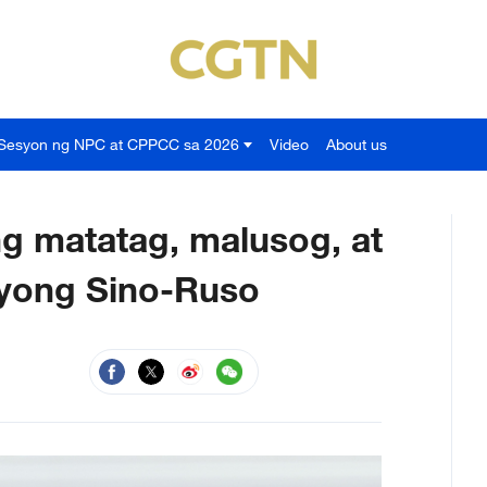
Sesyon ng NPC at CPPCC sa 2026
Video
About us
ng matatag, malusog, at
syong Sino-Ruso