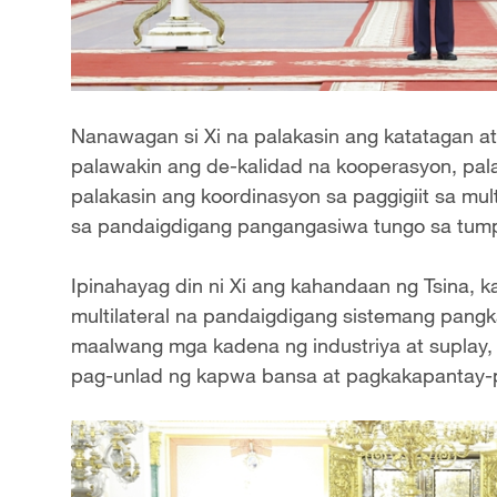
Nanawagan si Xi na palakasin ang katatagan a
palawakin ang de-kalidad na kooperasyon, pala
palakasin ang koordinasyon sa paggigiit sa mu
sa pandaigdigang pangangasiwa tungo sa tump
Ipinahayag din ni Xi ang kahandaan ng Tsina,
multilateral na pandaigdigang sistemang pangka
maalwang mga kadena ng industriya at suplay,
pag-unlad ng kapwa bansa at pagkakapantay-p