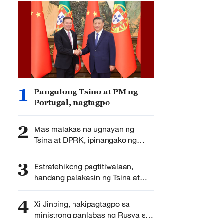
1
Pangulong Tsino at PM ng
Portugal, nagtagpo
2
Mas malakas na ugnayan ng
Tsina at DPRK, ipinangako ng
mga lider ng dalawang bansa
3
Estratehikong pagtitiwalaan,
handang palakasin ng Tsina at
Australia
4
Xi Jinping, nakipagtagpo sa
ministrong panlabas ng Rusya sa