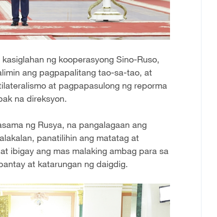
t kasiglahan ng kooperasyong Sino-Ruso,
limin ang pagpapalitang tao-sa-tao, at
ltilateralismo at pagpapasulong ng reporma
ak na direksyon.
 kasama ng Rusya, na pangalagaan ang
lakalan, panatilihin ang matatag at
 at ibigay ang mas malaking ambag para sa
antay at katarungan ng daigdig.